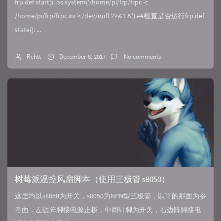
frp def start(): os.system('/home/pi/frp/frpc -c
/home/pi/frp/frpc.ini > /dev/null 2>&1 &') ##检查是否运行frp def
state(): ...
Rehtt
December 8, 2017
No comments
树莓派温控风扇脚本（使用三极管 s8050）
这里均以s8050为开关，s8050为NPN型三极管，以平的那面为参
考面，左边阵脚接电源正极，中间针脚为开关，右边阵脚接电