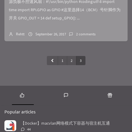
源负极不控速风扇：#!/usr/bin/python #coding:utf-8 import
time import RPi.GPIO as GPIO #这里选择14（BCM）号针脚作为
开关 GPIO_OUT = 14 def setup_GPIO(): ...
Rehtt
September 26, 2017
2 comments
1
2
3
P
L
R
o
a
a
Popular articles
p
t
n
u
e
d
【Docker】macvlan网络模式下容器与宿主机互通
l
s
o
评
44