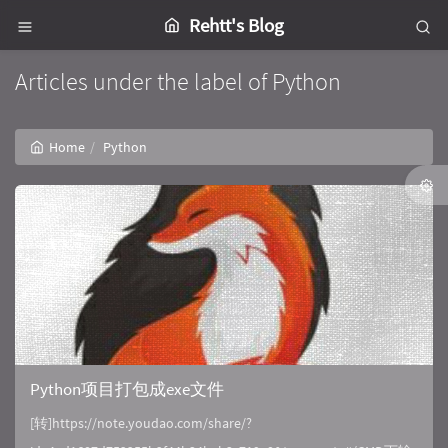
Rehtt's Blog
Articles under the label of Python
Home
Python
Python项目打包成exe文件
[转]https://note.youdao.com/share/?