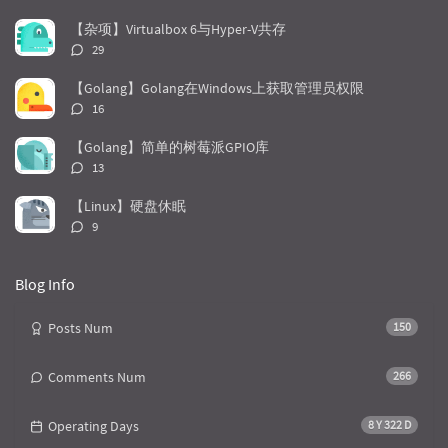
a
t
m
论
r
c
a
数：
【杂项】Virtualbox 6与Hyper-V共存
a
o
r
评
29
r
m
t
论
t
m
i
数：
【Golang】Golang在Windows上获取管理员权限
i
e
c
评
16
c
n
l
论
l
数：
t
e
【Golang】简单的树莓派GPIO库
e
s
s
评
13
s
论
数：
【Linux】硬盘休眠
评
9
论
数：
Blog Info
Posts Num
150
Comments Num
266
Operating Days
8 Y 322 D