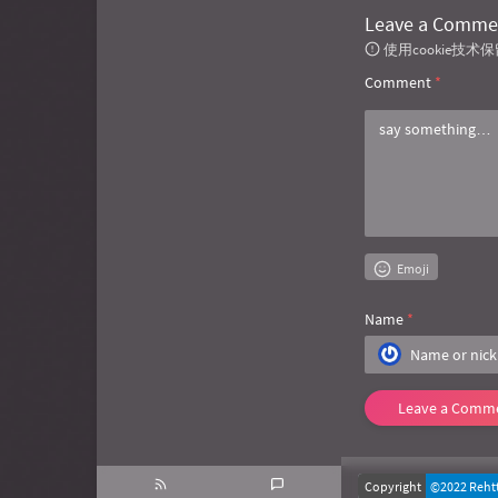
Leave a Comme
使用cookie
Comment
*
Emoji
Name
*
Leave a Comm
Copyright
©2022 Reht