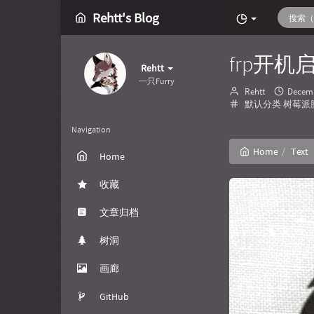
Rehtt's Blog
frp开机
Rehtt
一只Furry
Author：
发
Rehtt
Decemb
Categories：
布
默认分类
树莓派
时
间：
Navigation
Home
Text
Home
收藏
文章归档
树洞
画廊
GitHub