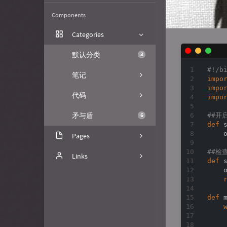
Components
Categories
默认分类
3
#!/b
笔记
impo
impo
代码
impo
矛与盾
6
##开启
def
    
Pages
##检
关于
Links
def
    
文章归档
FuzzyPaws
树洞
喵小杰
def
GitHub
Nick的琐碎日常