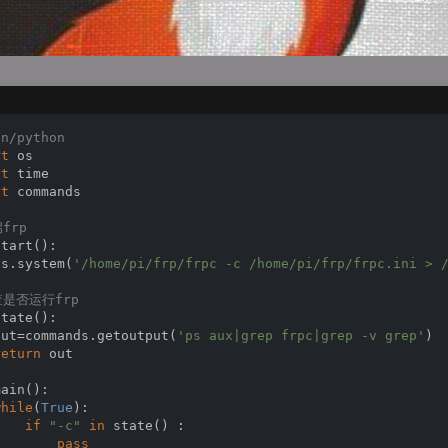
in/python
rt
rt
rt
 commands

frp
start
():
os.system(
'/home/pi/frp/frpc -c /home/pi/frp/frpc.ini > 
查是否运行frp
state
():
out=commands.getoutput(
'ps aux|grep frpc|grep -v grep'
)

return
 out

main
():
while
(
True
):

if
"-c"
in
 state() :

pass