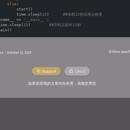
else
:

       start()

        time.sleep(
15
)      
##休眠15秒后再次检查
_name__ == 
'__main__'
:

time.sleep(
15
)        
##开机后延时15秒
© Allow specif
ion：October 23, 2019
Support
Like
0
如果觉得我的文章对你有用，请随意赞赏