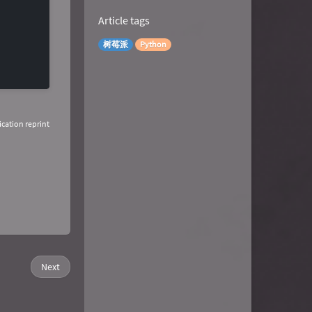
Article tags
树莓派
Python
ication reprint
Next