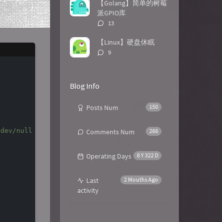
数：
【Golang】简单的树莓
派GPIO库
评
13
论
数：
【Linux】硬盘休眠
评
9
论
数：
Blog Info
Posts Num
150
/dev/null 2>&1 &'
)

Comments Num
266
Operating Days
8 Y 322 D
Last
2 Mouths Ago
activity