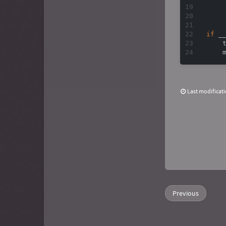
画廊
Zielorem's dragon nest
     
    
寒冰是喵喵
if
 _
    
Last modificat
Previous