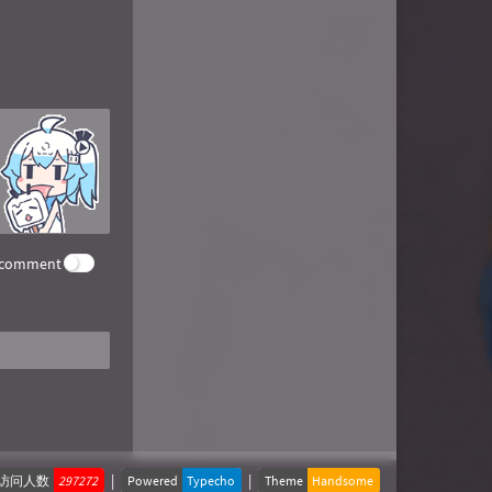
e comment
|
|
访问人数
297272
Powered
Typecho
Theme
Handsome