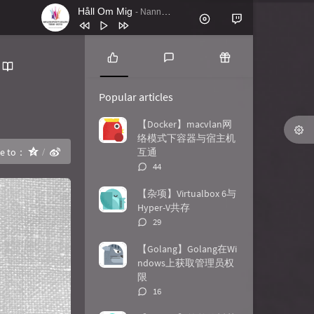
Håll Om Mig
- Nanne Grönvall
1
Håll Om Mig
Nanne Grönvall
2
Lordly (Instrumental Mix)
Feder
P
L
R
o
a
a
3
Battle Royale feat. Panther (VIP Mix)
Popular articles
p
t
n
Apashe
4
El Pueblo Unido Jamás Será
u
e
d
【Docker】macvlan网
l
s
o
络模式下容器与宿主机
Vencido (En Vivo)
Quilapayún
5
Antik
Nachtblut
a
t
m
re to：
互通
r
c
a
6
Gimme! Gimme Gimme
Beseech
评
44
a
o
r
论
7
Ticking
TIN
r
m
t
数：
【杂项】Virtualbox 6与
t
m
i
Hyper-V共存
8
John Wick Mode
Le Castle Vania
i
e
c
评
29
c
n
l
论
9
Shots Fired
Le Castle Vania
l
t
e
数：
【Golang】Golang在Wi
10
stranger_think
C418
e
s
s
ndows上获取管理员权
s
限
评
16
论