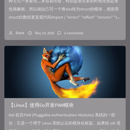
种方式一来繁琐二来容易出错，特别是表头多的时候排查起来
也很麻烦。所以就自己写一个将xlsx转为struct的模块，感觉用
struct比数组更直观代码import ( "errors" "reflect" "strconv" "s...
Rehtt
May 13, 2025
2 comments
【Linux】使用Go开发PAM模块
0x0 前言PAM (Pluggable Authentication Modules) 系统的一部
分，它是一个用于 Linux 系统认证的模块化框架。如果给 ssh 登