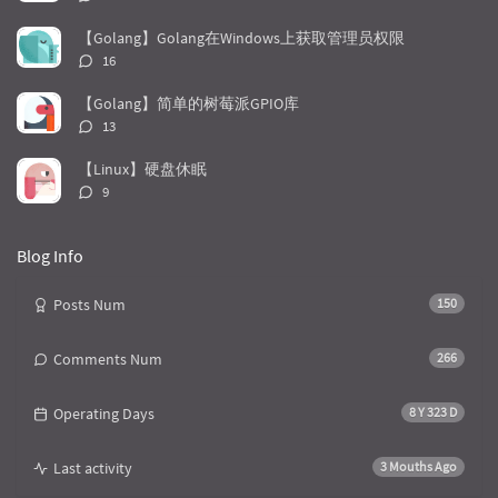
r
m
t
论
t
m
i
数：
【Golang】Golang在Windows上获取管理员权限
i
e
c
评
16
c
n
l
论
l
数：
t
e
【Golang】简单的树莓派GPIO库
e
s
s
评
13
s
论
数：
【Linux】硬盘休眠
评
9
论
数：
Blog Info
Posts Num
150
Comments Num
266
Operating Days
8 Y 323 D
Last activity
3 Mouths Ago