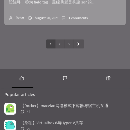
段注释，称为 field tag，最经典就是构建json的...
Rehtt
August 20, 2021
1 comments
1
2
3
P
L
R
o
a
a
Popular articles
p
t
n
u
e
d
【Docker】macvlan网络模式下容器与宿主机互通
l
s
o
评
44
a
t
m
论
r
c
a
数：
【杂项】Virtualbox 6与Hyper-V共存
a
o
r
评
29