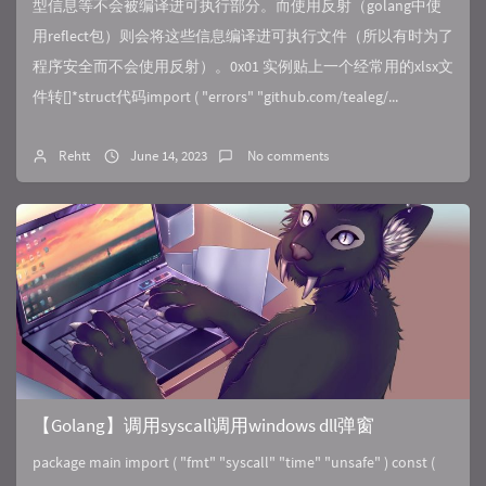
型信息等不会被编译进可执行部分。而使用反射（golang中使
用reflect包）则会将这些信息编译进可执行文件（所以有时为了
程序安全而不会使用反射）。0x01 实例贴上一个经常用的xlsx文
件转[]*struct代码import ( "errors" "github.com/tealeg/...
Rehtt
June 14, 2023
No comments
【Golang】调用syscall调用windows dll弹窗
package main import ( "fmt" "syscall" "time" "unsafe" ) const (