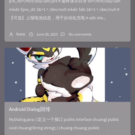
pre_dir=/mnt/sda/cam/pre # 最终保存目录 dir=/mnt/sda/cam
mkdir $pre_dir 2&>1 > /dev/null mkdir $dir 2&>1 > /dev/null #
【可选】上报电池信息，用于自动化充电 # adb she...
Rehtt
June 29, 2023
No comments
Android Dialog回传
MyDialog.java //定义一个接口 public interface chuang{ public
void chuang(String string); } chuang chuang; public