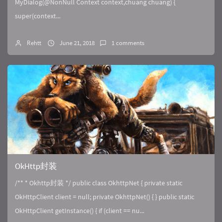
MyDialog(@NonNull Context context,chuang chuang) {
super(context...
Rehtt
June 21, 2018
1 comments
OkHttp封装
/** * Okhttp封装 */ public class OkhttpNet { private static
OkHttpClient client = null; private OkhttpNet() { } public static
OkHttpClient getInstance() { if (client == nu...