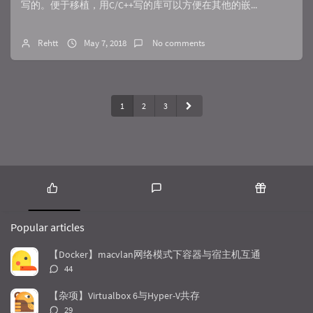
写的。便于移植，用C/C++写的库可以方便在其他的嵌...
Rehtt
May 7, 2018
No comments
1
2
3
P
L
R
o
a
a
Popular articles
p
t
n
u
e
d
【Docker】macvlan网络模式下容器与宿主机互通
l
s
o
评
44
a
t
m
论
r
c
a
数：
【杂项】Virtualbox 6与Hyper-V共存
a
o
r
评
29