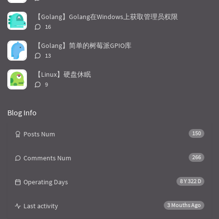
r
m
t
论
t
m
i
数：
【Golang】Golang在Windows上获取管理员权限
i
e
c
评
16
c
n
l
论
l
数：
t
e
【Golang】简单的树莓派GPIO库
e
s
s
评
13
s
论
数：
【Linux】硬盘休眠
评
9
论
数：
Blog Info
Posts Num
150
Comments Num
266
Operating Days
8 Y 322 D
Last activity
3 Mouths Ago