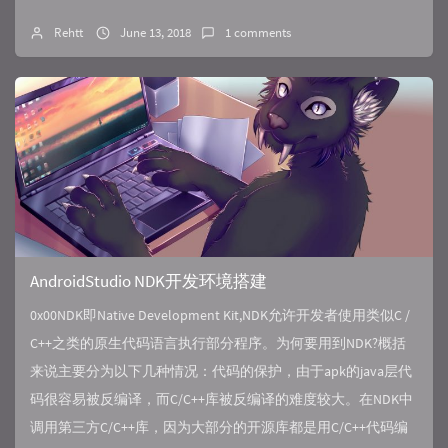
Rehtt
June 13, 2018
1 comments
AndroidStudio NDK开发环境搭建
0x00NDK即Native Development Kit,NDK允许开发者使用类似C /
C++之类的原生代码语言执行部分程序。为何要用到NDK?概括
来说主要分为以下几种情况：代码的保护，由于apk的java层代
码很容易被反编译，而C/C++库被反编译的难度较大。在NDK中
调用第三方C/C++库，因为大部分的开源库都是用C/C++代码编