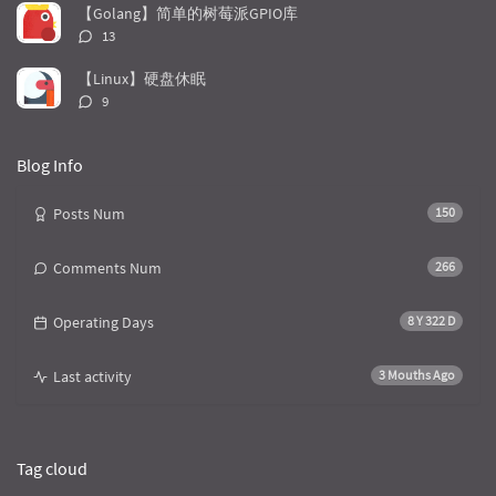
l
数：
t
e
【Golang】简单的树莓派GPIO库
e
s
s
评
13
s
论
数：
【Linux】硬盘休眠
评
9
论
数：
Blog Info
Posts Num
150
Comments Num
266
Operating Days
8 Y 322 D
Last activity
3 Mouths Ago
Tag cloud