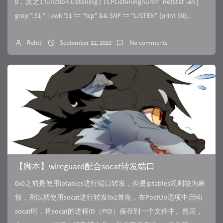
0，反之1 function Listening { TCPListeningnum=`netstat -an |
grep ":$1 " | awk '$1 == "tcp" && $NF == "LISTEN" {print $0}...
Rehtt
September 12, 2023
No comments
【脚本】wireguard配合socat转发端口
0x0之前是使用iptables进行端口转发，但是iptables规则较为麻
烦，所以就使用socat进行转发0x1首先，在PostUp选项中启动
socat时，将socat的进程ID（PID）保存到一个文件中。然后，