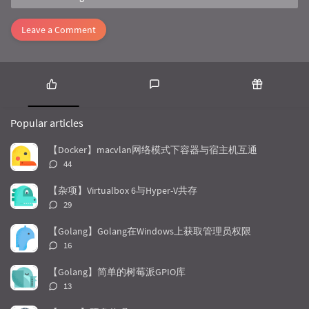
Leave a Comment
P
L
R
o
a
a
Popular articles
p
t
n
u
e
d
【Docker】macvlan网络模式下容器与宿主机互通
l
s
o
评
44
a
t
m
论
r
c
a
数：
【杂项】Virtualbox 6与Hyper-V共存
a
o
r
评
29
r
m
t
论
t
m
i
数：
【Golang】Golang在Windows上获取管理员权限
i
e
c
评
16
c
n
l
论
l
数：
t
e
【Golang】简单的树莓派GPIO库
e
s
s
评
13
s
论
数：