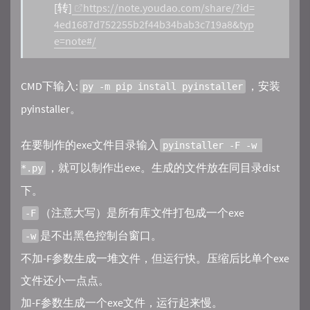
[转]
https://note.youdao.com/share/?id=
4ed1687d752255b2f44b34bab3c719a8&typ
e=note#/
CMD下输入:
，安装
py -m pip install pyinstaller
pyinstaller。
在要制作的exe文件目录输入
pyinstaller -F -w 
，就可以制作出exe。生成的文件放在同目录dist
*.py
下。
（注意大写）是所有库文件打包成一个exe
-F
是不出黑色控制台窗口。
-w
不加-F参数生成一堆文件，但运行快。压缩后比单个exe
文件还小一点点。
加-F参数生成一个exe文件，运行起来慢。