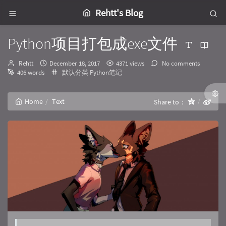
Rehtt's Blog
Python项目打包成exe文件
Author：
发
Rehtt
December 18, 2017
4371 views
No comments
布
Categories：
406 words
默认分类
Python笔记
时
间：
Home
Text
Share to：