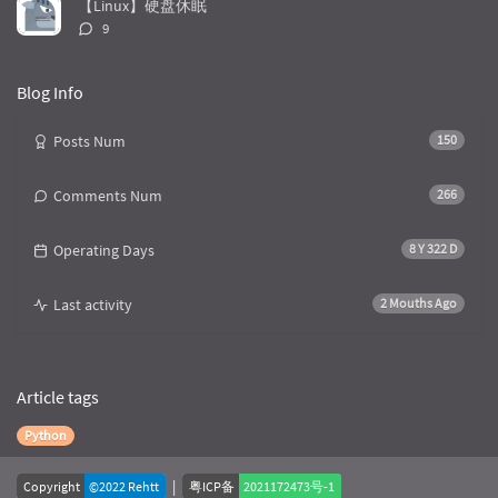
【Linux】硬盘休眠
评
9
论
数：
Blog Info
Posts Num
150
Comments Num
266
Operating Days
8 Y 322 D
Last activity
2 Mouths Ago
Article tags
Python
|
Copyright
©2022 Rehtt
粤ICP备
2021172473号-1