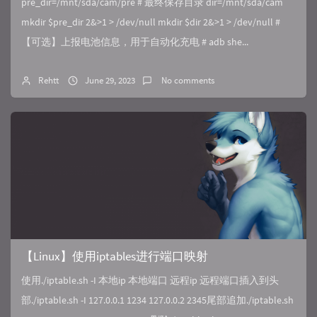
pre_dir=/mnt/sda/cam/pre # 最终保存目录 dir=/mnt/sda/cam
mkdir $pre_dir 2&>1 > /dev/null mkdir $dir 2&>1 > /dev/null #
【可选】上报电池信息，用于自动化充电 # adb she...
Rehtt
June 29, 2023
No comments
【Linux】使用iptables进行端口映射
使用./iptable.sh -I 本地ip 本地端口 远程ip 远程端口插入到头
部./iptable.sh -I 127.0.0.1 1234 127.0.0.2 2345尾部追加./iptable.sh