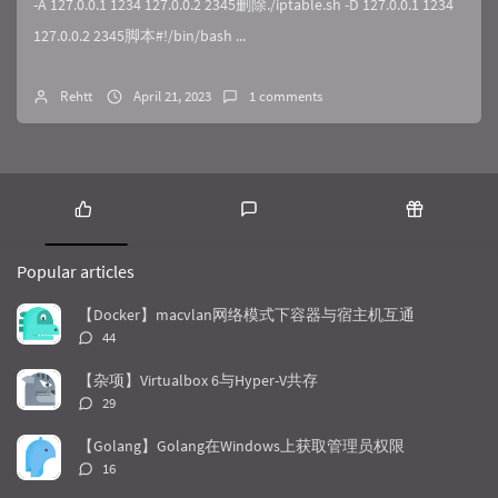
-A 127.0.0.1 1234 127.0.0.2 2345删除./iptable.sh -D 127.0.0.1 1234
127.0.0.2 2345脚本#!/bin/bash ...
Rehtt
April 21, 2023
1 comments
P
L
R
o
a
a
Popular articles
p
t
n
u
e
d
【Docker】macvlan网络模式下容器与宿主机互通
l
s
o
评
44
a
t
m
论
r
c
a
数：
【杂项】Virtualbox 6与Hyper-V共存
a
o
r
评
29
r
m
t
论
t
m
i
数：
【Golang】Golang在Windows上获取管理员权限
i
e
c
评
16
c
n
l
论