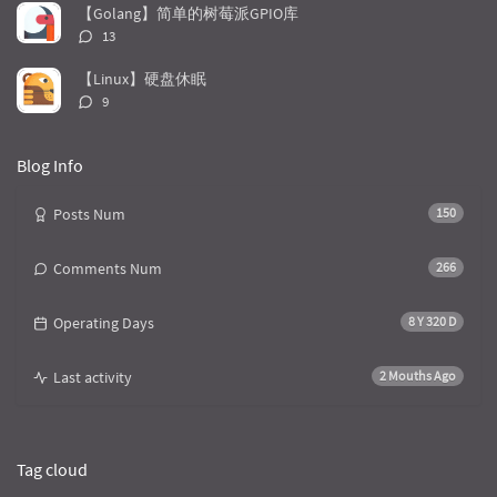
l
数：
t
e
【Golang】简单的树莓派GPIO库
e
s
s
评
13
s
论
数：
【Linux】硬盘休眠
评
9
论
数：
Blog Info
Posts Num
150
Comments Num
266
Operating Days
8 Y 320 D
Last activity
2 Mouths Ago
Tag cloud