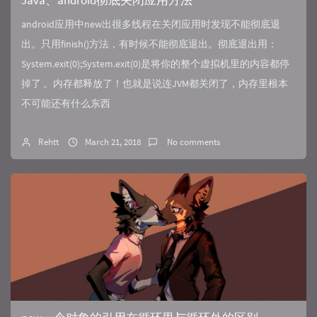
Java、android彻底关闭应用方法
android应用中new出很多线程在关闭应用时发现不能彻底退
出。只用finish()方法，有时候不能彻底退出。彻底退出用：
System.exit(0);System.exit(0)是将你的整个虚拟机里的内容都停
掉了 。内存都释放了！也就是说连JVM都关闭了，内存里根本
不可能还有什么东西
Rehtt
March 21, 2018
No comments