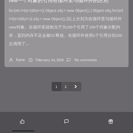
new一个对象的引用在循环里与循环外的区别
for(int i=0;i<100;i++){ Object obj = new Object(); } Object obj; for(int
i=0;i<100;i++){ obj = new Object(); }以上分别为在循环里与循环外
new对象。在循环里就相当于为100个引用了100个对象分配内
存，直到内存不足会被GC释放。在循环外使用1个引用分别100
次调用了...
Rehtt
February 14, 2018
No comments
1
2
P
L
R