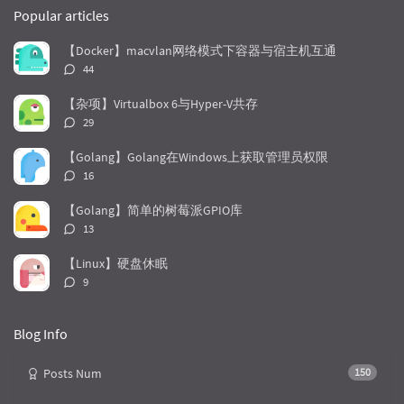
o
a
a
Popular articles
p
t
n
u
e
d
【Docker】macvlan网络模式下容器与宿主机互通
l
s
o
评
44
a
t
m
论
r
c
a
数：
【杂项】Virtualbox 6与Hyper-V共存
a
o
r
评
29
r
m
t
论
t
m
i
数：
【Golang】Golang在Windows上获取管理员权限
i
e
c
评
16
c
n
l
论
l
数：
t
e
【Golang】简单的树莓派GPIO库
e
s
s
评
13
s
论
数：
【Linux】硬盘休眠
评
9
论
数：
Blog Info
Posts Num
150