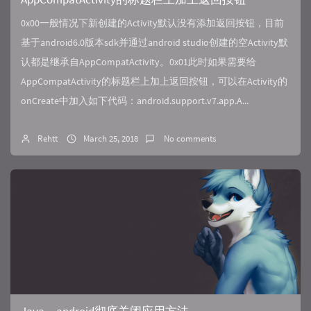
0x00一般情况下新创建的Activity默认没有添加返回按钮，目前
基于android6.0版本sdk并通过android studio创建的空Activity默
认都是继承自AppCompatActivity。0x01此时如果需要给
AppCompatActivity的标题栏上加上返回按钮，可以在Activity的
onCreate中加入如下代码：android.support.v7.app.A...
Rehtt
March 25, 2018
No comments