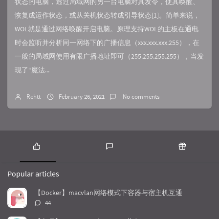
状态的电脑，透过局域网的另一台电脑对其发令，使其唤醒、
恢复成运作状态，或从关机状态转成引导状态[1]。简单来说，
WOL就是通过网络唤醒开启电脑。原理支持WOL的主板在通电
时会监听并分析同一网络下的广播信息（xxx.xxx.xxx.255），在
一般的局域网使用有限广播地址即可（255.255.255.255），当发
现了“魔法...
Rehtt
February 26, 2021
No comments
P
L
R
o
a
a
Popular articles
p
t
n
u
e
d
【Docker】macvlan网络模式下容器与宿主机互通
l
s
o
评
44
a
t
m
论
r
c
a
数：