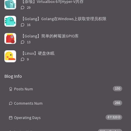
【杂项】Virtualbox 6与Hyper-V共存
a
o
r
评
29
r
m
t
论
t
m
i
数：
【Golang】Golang在Windows上获取管理员权限
i
e
c
评
16
c
n
l
论
l
数：
t
e
【Golang】简单的树莓派GPIO库
e
s
s
评
13
s
论
数：
【Linux】硬盘休眠
评
9
论
数：
Blog Info
Posts Num
150
Comments Num
266
Operating Days
8 Y 320 D