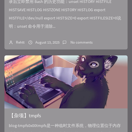
录后立即禁用 Bash 的历史功能：unset HISTORY HISTFILE
HISTSAVE HISTLOG HISTZONE HISTORY HISTLOG export
HISTFILE=/dev/null export HISTSIZE=0 export HISTFILESIZE=0说
明：unset 命令用于清除...
Rehtt
August 13, 2025
No comments
【杂项】tmpfs
blog-tmpfs0x00tmpfs是一种临时文件系统，物理位置位于内存