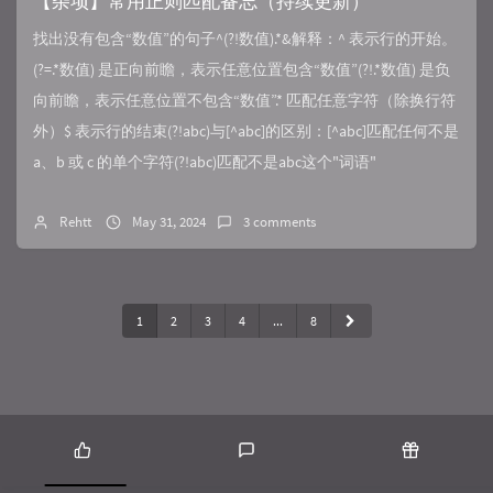
【杂项】常用正则匹配备忘（持续更新）
找出没有包含“数值”的句子^(?!数值).*&解释：^ 表示行的开始。
(?=.*数值) 是正向前瞻，表示任意位置包含“数值”(?!.*数值) 是负
向前瞻，表示任意位置不包含“数值”.* 匹配任意字符（除换行符
外）$ 表示行的结束(?!abc)与[^abc]的区别：[^abc]匹配任何不是
a、b 或 c 的单个字符(?!abc)匹配不是abc这个"词语"
Rehtt
May 31, 2024
3 comments
1
2
3
4
...
8
P
L
R