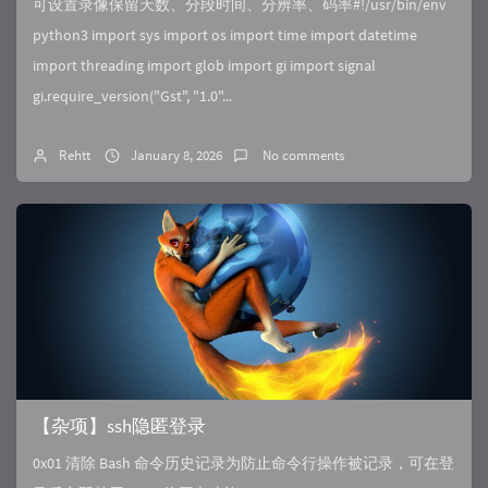
可设置录像保留天数、分段时间、分辨率、码率#!/usr/bin/env
python3 import sys import os import time import datetime
import threading import glob import gi import signal
gi.require_version("Gst", "1.0"...
Rehtt
January 8, 2026
No comments
【杂项】ssh隐匿登录
0x01 清除 Bash 命令历史记录为防止命令行操作被记录，可在登