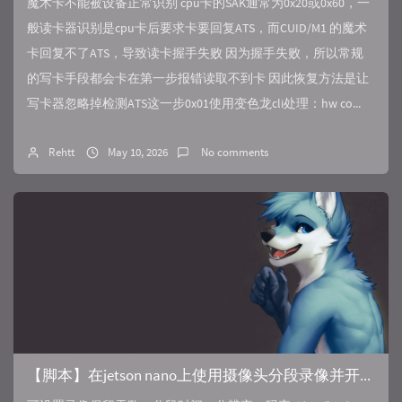
魔术卡不能被设备正常识别 cpu卡的SAK通常为0x20或0x60，一
般读卡器识别是cpu卡后要求卡要回复ATS，而CUID/M1 的魔术
卡回复不了ATS，导致读卡握手失败 因为握手失败，所以常规
的写卡手段都会卡在第一步报错读取不到卡 因此恢复方法是让
写卡器忽略掉检测ATS这一步0x01使用变色龙cli处理：hw co...
Rehtt
May 10, 2026
No comments
【脚本】在jetson nano上使用摄像头分段录像并开启端口推流