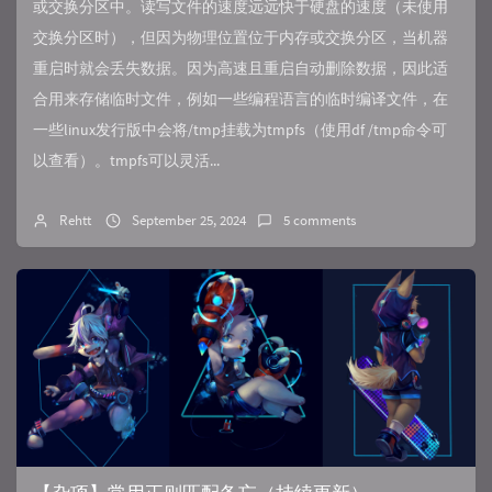
或交换分区中。读写文件的速度远远快于硬盘的速度（未使用
交换分区时），但因为物理位置位于内存或交换分区，当机器
重启时就会丢失数据。因为高速且重启自动删除数据，因此适
合用来存储临时文件，例如一些编程语言的临时编译文件，在
一些linux发行版中会将/tmp挂载为tmpfs（使用df /tmp命令可
以查看）。tmpfs可以灵活...
Rehtt
September 25, 2024
5 comments