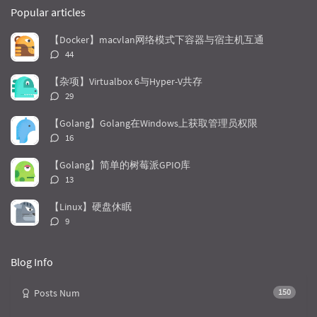
o
a
a
Popular articles
p
t
n
u
e
d
【Docker】macvlan网络模式下容器与宿主机互通
l
s
o
评
44
a
t
m
论
r
c
a
数：
【杂项】Virtualbox 6与Hyper-V共存
a
o
r
评
29
r
m
t
论
t
m
i
数：
【Golang】Golang在Windows上获取管理员权限
i
e
c
评
16
c
n
l
论
l
数：
t
e
【Golang】简单的树莓派GPIO库
e
s
s
评
13
s
论
数：
【Linux】硬盘休眠
评
9
论
数：
Blog Info
Posts Num
150