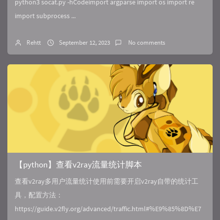
python3 socat.py -hCodeimport argparse import os import re
import subprocess ...
Rehtt
September 12, 2023
No comments
【python】查看v2ray流量统计脚本
查看v2ray多用户流量统计使用前需要开启v2ray自带的统计工
具，配置方法：
https://guide.v2fly.org/advanced/traffic.html#%E9%85%8D%E7