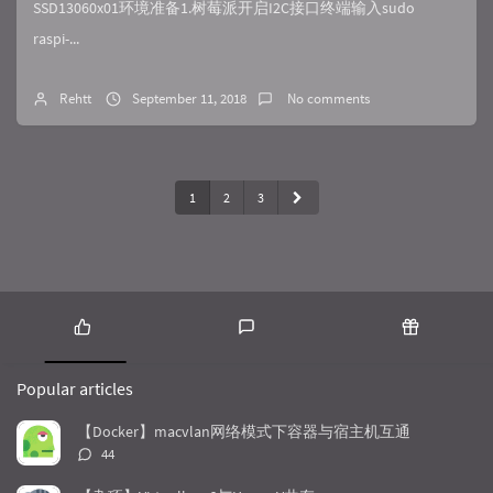
SSD13060x01环境准备1.树莓派开启I2C接口终端输入sudo
raspi-...
Rehtt
September 11, 2018
No comments
1
2
3
P
L
R
o
a
a
Popular articles
p
t
n
u
e
d
【Docker】macvlan网络模式下容器与宿主机互通
l
s
o
评
44
a
t
m
论
r
c
a
数：