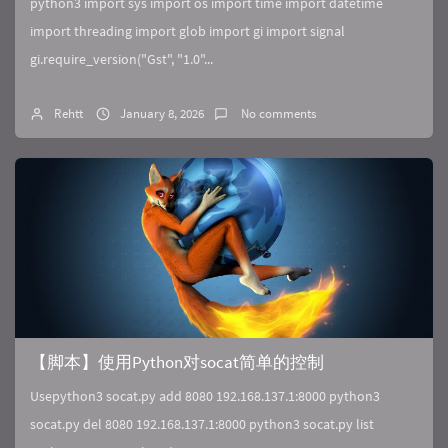
python3 import sys import os import time import datetime
import threading import glob import gi import signal
gi.require_version("Gst", "1.0"...
Rehtt
January 8, 2026
No comments
【脚本】使用Python对socat简单的控制
Usepython3 socat.py add 8080 192.168.137.1:8000 python3
socat.py del 8080 192.168.137.1:8000 python3 socat.py list