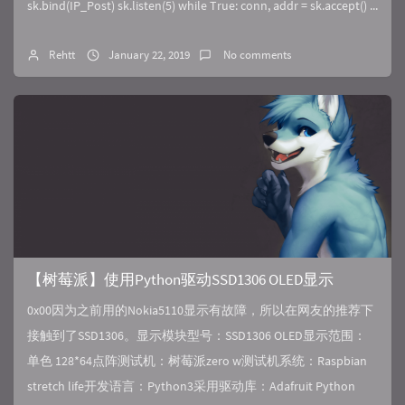
sk.bind(IP_Post) sk.listen(5) while True: conn, addr = sk.accept() ...
Rehtt
January 22, 2019
No comments
【树莓派】使用Python驱动SSD1306 OLED显示
0x00因为之前用的Nokia5110显示有故障，所以在网友的推荐下
接触到了SSD1306。显示模块型号：SSD1306 OLED显示范围：
单色 128*64点阵测试机：树莓派zero w测试机系统：Raspbian
stretch life开发语言：Python3采用驱动库：Adafruit Python