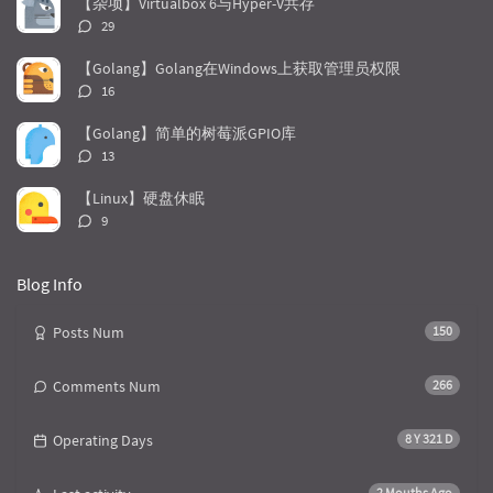
【杂项】Virtualbox 6与Hyper-V共存
a
o
r
评
29
r
m
t
论
t
m
i
数：
【Golang】Golang在Windows上获取管理员权限
i
e
c
评
16
c
n
l
论
l
数：
t
e
【Golang】简单的树莓派GPIO库
e
s
s
评
13
s
论
数：
【Linux】硬盘休眠
评
9
论
数：
Blog Info
Posts Num
150
Comments Num
266
Operating Days
8 Y 321 D
2 Mouths Ago