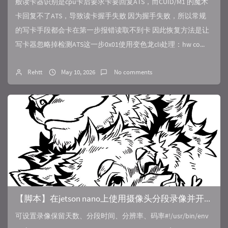
般读卡器识别是cpu卡后要求卡要回复ATS，而CUID/M1 的魔术
卡回复不了ATS，导致读卡握手失败 因为握手失败，所以常规
的写卡手段都会卡在第一步报错读取不到卡 因此恢复方法是让
写卡器忽略掉检测ATS这一步0x01使用变色龙cli处理：hw co...
Rehtt
May 10, 2026
No comments
【脚本】在jetson nano上使用摄像头分段录像并开启端口推流
可设置录像保留天数、分段时间、分辨率、码率#!/usr/bin/env