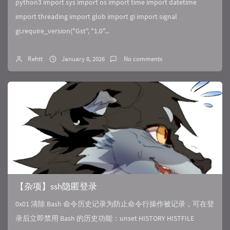
python3 import sys import os import time import datetime
import threading import glob import gi import signal
gi.require_version("Gst", "1.0"...
Rehtt
January 8, 2026
No comments
【杂项】ssh隐匿登录
0x01 清除 Bash 命令历史记录为防止命令行操作被记录，可在登
录后立即禁用 Bash 的历史功能：unset HISTORY HISTFILE