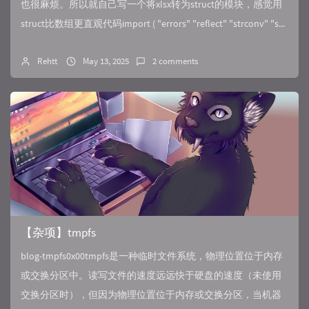
也很麻烦。所以就自己写一个将xlsx转为struct的模块，感觉用
struct比数组更直观代码import ( "errors" "reflect" "strconv" "s...
Rehtt
May 13, 2025
2 comments
【杂项】tmpfs
blog-tmpfs0x00tmpfs是一种临时文件系统，物理位置位于内存
或交换分区中。读写文件的速度远远快于硬盘的速度（未使用
交换分区时），但因为物理位置位于内存或交换分区，当机器