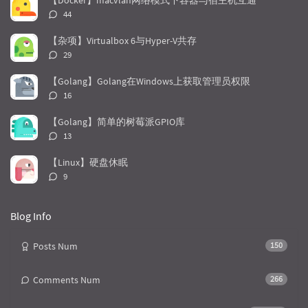
【Docker】macvlan网络模式下容器与宿主机互通
l
s
o
评
44
a
t
m
论
r
c
a
数：
【杂项】Virtualbox 6与Hyper-V共存
a
o
r
评
29
r
m
t
论
t
m
i
数：
【Golang】Golang在Windows上获取管理员权限
i
e
c
评
16
c
n
l
论
l
数：
t
e
【Golang】简单的树莓派GPIO库
e
s
s
评
13
s
论
数：
【Linux】硬盘休眠
评
9
论
数：
Blog Info
Posts Num
150
Comments Num
266