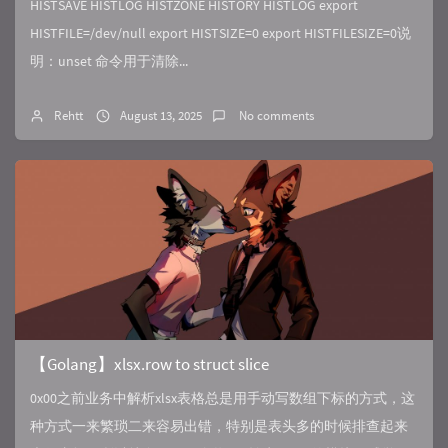
HISTSAVE HISTLOG HISTZONE HISTORY HISTLOG export
HISTFILE=/dev/null export HISTSIZE=0 export HISTFILESIZE=0说
明：unset 命令用于清除...
Rehtt
August 13, 2025
No comments
【Golang】xlsx.row to struct slice
0x00之前业务中解析xlsx表格总是用手动写数组下标的方式，这
种方式一来繁琐二来容易出错，特别是表头多的时候排查起来