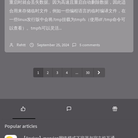
重启时就会丢失数据。因为高速且重启自动删除数据，因此适
合用来存储临时文件，例如一些编程语言的临时编译文件，在
一些linux发行版中会将/tmp挂载为tmpfs（使用df /tmp命令可
以查看）。tmpfs可以灵活...
Rehtt
September 25, 2024
5 comments
1
2
3
4
...
30
P
L
R
o
a
a
Popular articles
p
t
n
u
e
d