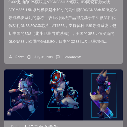
0x00使用的GPS模块是ATGM336H-5N模块+IPX陶瓷有源天线
ATGM336H-5N系列模块是小尺寸的高性能BDS/GNSS全星座定位
导航模块系列的总称。该系列模块产品都是基于中科微第四代
低功耗GNSS SOC单芯片—AT6558，支持多种卫星导航系统，包
括中国的BDS（北斗卫星 导航系统），美国的GPS，俄罗斯的
GLONASS，欧盟的GALILEO，日本的QZSS 以及卫星增强...
Rehtt
July 31, 2019
8 comments