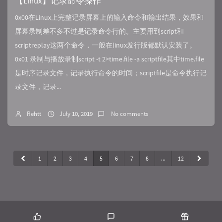
【Linux】记录命令操作
0x00在Linux上完整记录屏幕上的输入命令和输出结果，效果和
屏幕录制差不多不过是记录命令行的。主要用到script和
scriptreplay这两个命令，一般在linux发行版都默认安装了。
0x01 录制与播放录制script -t 2>time.file -a scriptfile其中time.file
是时序记录文件，记录执行命令的时间；scriptfile是命令执行记
录文件，记录...
Rehtt
July 10, 2019
No comments
1
2
3
4
5
6
7
8
...
12