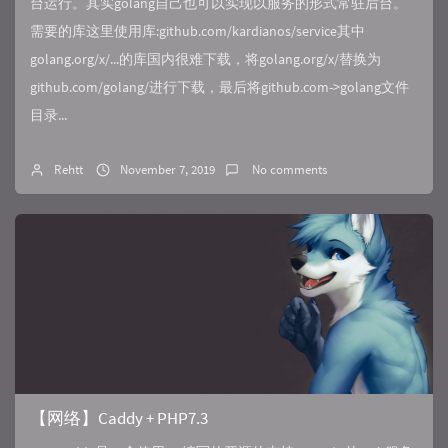
台运行。其实golang自己也可以实现以服务的形式常驻后台。
需要的库这里使用库:github.com/kardianos/service其中
golang.org/x/...的库国内很难下载，将golang.org/x/替换为
github.com/golang/进行下载，最后将github.com->golang文件
目录...
Rehtt
November 7, 2019
No comments
【网络】Caddy + PHP7.3