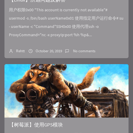
用户权限0x00 "This account is currently not available"#
usermod -s /bin/bash userName0x01 使用指定用户运行命令# su
- userName -c "Command"SSH0x00 使用代理ssh -o
ProxyCommand="nc -x proxyIp:port %h %p&...
Rehtt
October 20, 2019
No comments
【树莓派】使用GPS模块