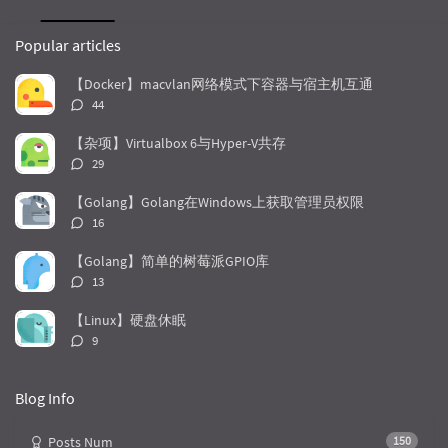
P
L
R
o
a
a
Popular articles
p
t
n
u
e
d
【Docker】macvlan网络模式下容器与宿主机互通
l
s
o
评
44
a
t
m
论
r
c
a
数：
【杂项】Virtualbox 6与Hyper-V共存
a
o
r
评
29
r
m
t
论
t
m
i
数：
【Golang】Golang在Windows上获取管理员权限
i
e
c
评
16
c
n
l
论
l
数：
t
e
【Golang】简单的树莓派GPIO库
e
s
s
评
13
s
论
数：
【Linux】硬盘休眠
评
9
论
数：
Blog Info
Posts Num
150