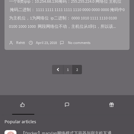
一个B类ipip：10.254.68.136掩码：255.255.224.0 网络位 主机位
掩码二进制： 1111 1111 1111 1111 1110 0000 0000 0000 掩码中0
为主机位，1为网络位 ip二进制： 0000 1010 1111 1110 0100
0100 1000 1000 网段网络位不动，主机位从0到1，所以该...
Rehtt
April 23, 2018
No comments
1
2
P
L
R
o
a
a
Popular articles
p
t
n
u
e
d
【Docker】macvlan网络模式下容器与宿主机互通