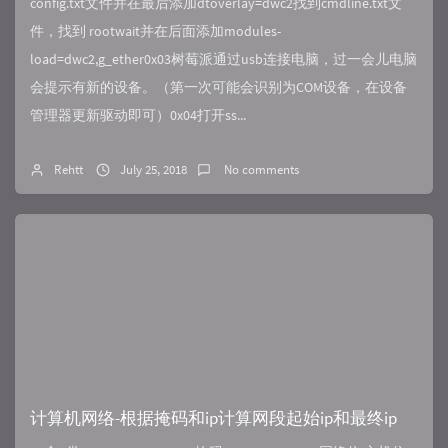
config.txt文件并在最后添加dtoverlay=dwc2找到cmdline.txt文
件，找到 rootwait并在后面添加modules-
load=dwc2,g_ether0x03树莓派通过usb连接电脑，过一会儿电脑
会提示有新的设备。（第一次可能会识别为COM设备，在设备
管理器更新驱动即可）0x04打开ss...
Rehtt
July 25, 2018
No comments
计算机网络-根据掩码和ip计算网段起始ip和最终ip