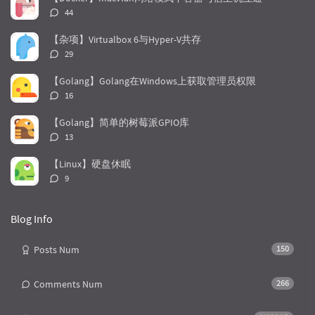
l
s
o
评
44
a
t
m
论
r
c
a
数：
【杂项】Virtualbox 6与Hyper-V共存
a
o
r
评
29
r
m
t
论
t
m
i
数：
【Golang】Golang在Windows上获取管理员权限
i
e
c
评
16
c
n
l
论
l
数：
t
e
【Golang】简单的树莓派GPIO库
e
s
s
评
13
s
论
数：
【Linux】硬盘休眠
评
9
论
数：
Blog Info
Posts Num
150
Comments Num
266