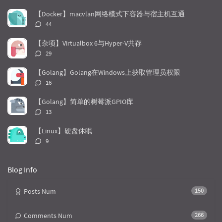
p
t
n
u
e
d
【Docker】macvlan网络模式下容器与宿主机互通
l
s
o
评
44
a
t
m
论
r
c
a
数：
【杂项】Virtualbox 6与Hyper-V共存
a
o
r
评
29
r
m
t
论
t
m
i
数：
【Golang】Golang在Windows上获取管理员权限
i
e
c
评
16
c
n
l
论
l
数：
t
e
【Golang】简单的树莓派GPIO库
e
s
s
评
13
s
论
数：
【Linux】硬盘休眠
评
9
论
数：
Blog Info
Posts Num
150
Comments Num
266