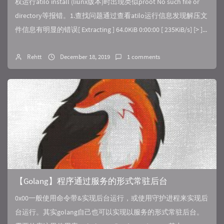
权运行atilo install (liunx版本)时出现类似proot No such file or
directory等报错。1.查找问题通过查看atilo运行信息发现解压文
件信息有明显的错误[ Extracting ] 64.0KiB 0:00:00 [ 235KiB/s] [> ]...
Rehtt
December 18, 2019
1 comments
【Golang】程序通过服务的形式常驻后台
0x00一般使用命令带&实现后台运行，或使用守护进程来实现后
台运行。其实golang自己也可以实现以服务的形式常驻后台。