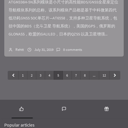
ATGM336H-5N系列模块是小尺寸的高性能BDS/GNSS全星座定位
导航模块系列的总称。该系列模块产品都是基于中科微第四代
低功耗GNSS SOC单芯片—AT6558，支持多种卫星导航系统，包
括中国的BDS（北斗卫星 导航系统），美国的GPS，俄罗斯的
GLONASS，欧盟的GALILEO，日本的QZSS 以及卫星增强...
Rehtt
July 31, 2019
8 comments
1
2
3
4
5
6
7
8
...
12
P
L
R
o
a
a
Popular articles