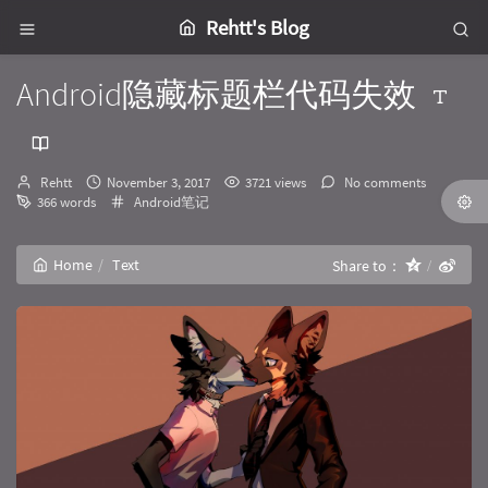
Rehtt's Blog
Android隐藏标题栏代码失效
Author：
发
Rehtt
November 3, 2017
3721 views
No comments
布
Categories：
366 words
Android笔记
时
间：
Home
Text
Share to：