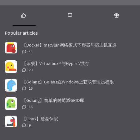
P
L
R
o
a
a
Popular articles
p
t
n
u
e
d
【Docker】macvlan网络模式下容器与宿主机互通
l
s
o
评
44
a
t
m
论
r
c
a
数：
【杂项】Virtualbox 6与Hyper-V共存
a
o
r
评
29
r
m
t
论
t
m
i
数：
【Golang】Golang在Windows上获取管理员权限
i
e
c
评
16
c
n
l
论
l
数：
t
e
【Golang】简单的树莓派GPIO库
e
s
s
评
13
s
论
数：
【Linux】硬盘休眠
评
9
论
数：