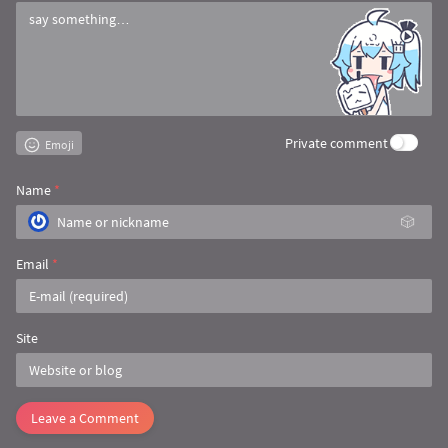
Private comment
Emoji
Name
*
🎲
Email
*
Site
Leave a Comment