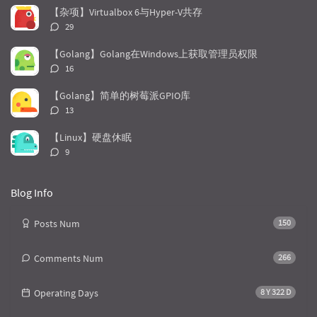
r
c
a
数：
【杂项】Virtualbox 6与Hyper-V共存
a
o
r
评
29
r
m
t
论
t
m
i
数：
【Golang】Golang在Windows上获取管理员权限
i
e
c
评
16
c
n
l
论
l
数：
t
e
【Golang】简单的树莓派GPIO库
e
s
s
评
13
s
论
数：
【Linux】硬盘休眠
评
9
论
数：
Blog Info
Posts Num
150
Comments Num
266
Operating Days
8 Y 322 D