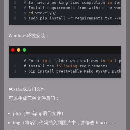
#
 to have a working line completion 
in
 termin
#
 Install requirements from within the weevel
$
cd
 weevely3/
$
 sudo pip install -r requirements.txt --upgr
Windows环境安装：
# Enter 
in
 a folder which allows 
to
call
 pip.
# install the 
following
 requirements

> pip install prettytable Mako PyYAML python-
#0x1生成后门文件
可以生成三种文件后门：
php（生成php后门文件）
img（将后门代码插入到图片中，并修改.htaccess，