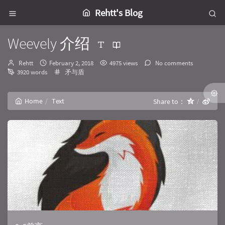
Rehtt's Blog
Weevely 介绍
Author：
发
Rehtt
February 2, 2018
4975 views
No comments
布
Categories：
3920 words
矛与盾
时
间：
Home
Text
Share to：