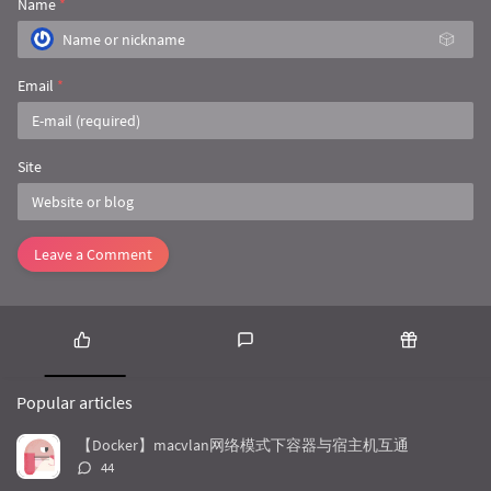
Name
*
🎲
Email
*
Site
Leave a Comment
P
L
R
o
a
a
Popular articles
p
t
n
u
e
d
【Docker】macvlan网络模式下容器与宿主机互通
l
s
o
评
44
a
t
m
论