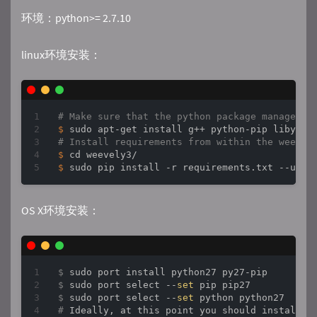
环境：python>= 2.7.10
linux环境安装：
# Make sure that the python package manager a
$ 
# Install requirements from within the weevel
$ 
$ 
OS X环境安装：
$
 sudo port install python27 py27-pip
$
 sudo port select --
set
 pip pip27
$
 sudo port select --
set
 python python27
#
 Ideally, at this point you should install e