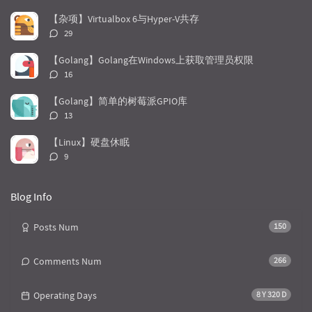
a
t
m
论
		}

r
c
a
数：
【杂项】Virtualbox 6与Hyper-V共存
a
o
r
评
29
// 遍历结构体字段
r
m
t
论
for
 j := 
0
; j < structType.Num
t
m
i
数：
【Golang】Golang在Windows上获取管理员权限
			fieldValue := structValue.Field(j)

i
e
c
评
			fieldType := structType.Field(j)

16
c
n
l
论
// 检查字段的 tag 是否与 
l
数：
t
e
			tag := fieldType.Tag.Get(tagKey)

【Golang】简单的树莓派GPIO库
if
 values, ok := data
e
s
s
评
13
if
 i >= 
len
(va
s
论
conti
数：
【Linux】硬盘休眠
				}

评
9
// 检查字段是否
论
if
 fieldValue.
数：
// 
Blog Info
switc
case
 
						structValue.Field(j).SetString(values[i
Posts Num
150
					}

				}

Comments Num
			}

266
		}

Operating Days
8 Y 320 D
if
 prt {

			news.Index(i).Set(structValuePtr)
