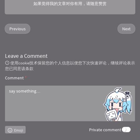
if
 i == 
0
 {

如果觉得我的文章对你有用，请随意赞赏
continue
			}

var
 dataMap = 
make
(
ma
for
 j, cell := 
range
 
Previous
Next
if
 title[j] =
conti
				}

				dataMap[title[j]] = cell.String()

			}

Leave a Comment
for
 _, t := 
range
 titl
使用cookie技术保留您的个人信息以便您下次快速评论，继续评论表示
if
 t == 
""
 {

您已同意该条款
conti
				}

Comment
*
				tmp[t] = 
appe
			}

		}

	}

	MapToStructByTag(tmp, out, 
"xlsx"
)

return
nil
}

func
MapToStructByTag
(data 
map
[
string
][]
strin
Private comment
Emoji
// 获取传入结构体切片的反射类型和值
	inValue := reflect.ValueOf(in).Elem()
