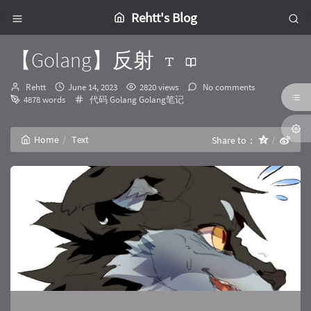
Rehtt's Blog
【Golang】反射
Author：
发
Rehtt
June 14, 2023
2820 views
No comments
布
Categories：
4878 words
代码
Golang
Golang笔记
时
间：
Home
Text
Share to：