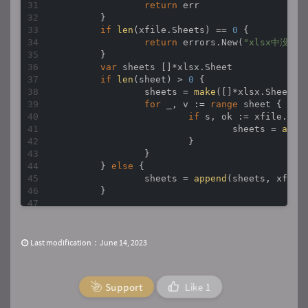
return
 err

	}

if
len
(xfile.Sheets) == 
0
 {

return
 errors.New(
"xlsx中没有sh
	}

var
 sheets []*xlsx.Sheet

if
len
(sheet) > 
0
 {

		sheets = 
make
([]*xlsx.Sheet, 
for
 _, v := 
range
 sheet {

if
 s, ok := xfile.Shee
				sheets = 
appe
			}

		}

	} 
else
 {

		sheets = 
append
(sheets, xfile
	}

	title := GetUniqueSheetsTitle(sheets)

var
 tmp = 
make
(
map
[
string
][]
string
, 
l
for
 _, s := 
range
 sheets {

Last modification：June 14, 2023
if
len
(s.Rows) == 
0
 {

continue
		}

Support
Like
1
		title := GetSheetTitle(s)

for
 i, row := 
range
 s.Rows {
