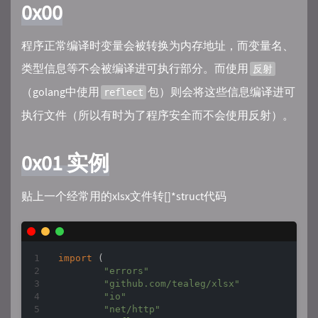
0x00
程序正常编译时变量会被转换为内存地址，而变量名、
类型信息等不会被编译进可执行部分。而使用
反射
（golang中使用
包）则会将这些信息编译进可
reflect
执行文件（所以有时为了程序安全而不会使用反射）。
0x01 实例
贴上一个经常用的xlsx文件转[]*struct代码
import
 (

"errors"
"github.com/tealeg/xlsx"
"io"
"net/http"