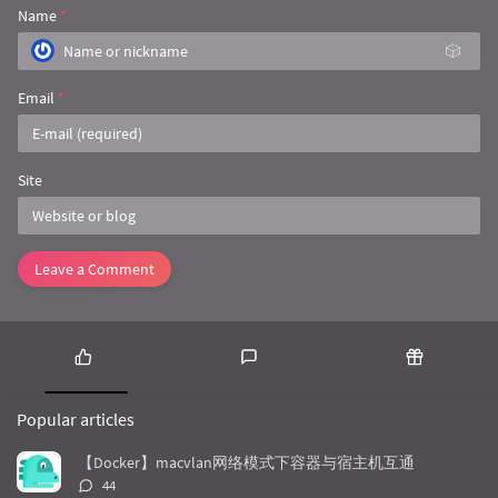
	inType := inValue.Type().Elem()

Name
*
🎲
var
 l 
int
for
 _, v := 
range
 data {

if
 l < 
len
(v) {

Email
*
			l = 
len
(v)

		}

	}

//fmt.Println(inType)
Site
	news := reflect.MakeSlice(inValue.Type(), l, l)

defer
func
()
 {

		inValue.Set(news)

	}()

Leave a Comment
for
 i := 
0
; i < news.Len(); i++ {

		structValue := news.Index(i)

		structType := inType

// 获取结构体指针所指向的类型
var
 prt 
bool
P
L
R
var
 structValuePtr reflect.Val
o
a
a
if
 structValue.Kind() == refle
Popular articles
p
t
n
			structType = structType.Elem()

u
e
d
			structValuePtr = reflect.New(structType)

【Docker】macvlan网络模式下容器与宿主机互通
			structValue = structValuePtr.Elem()

l
s
o
评
44
			prt = 
true