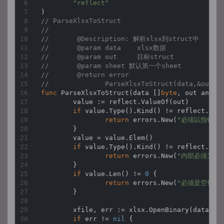
"reflect"
// ParseXlsxToStruct
//
//	 @Description: 解析xlsx到struct中
//	 @param data	xlsx数据
//	 @param out	目标struct
//	 @param sheet 默认第一个sheet
//	 @return error
//		ParseXlsxToStruct(data,&out)
func
ParseXlsxToStruct
(data []
byte
, out any, 
	value := reflect.ValueOf(out)

if
 value.Type().Kind() != reflect.Ptr 
return
 errors.New(
"必须以指针的
	}

	value = value.Elem()

if
 value.Type().Kind() != reflect.Slic
return
 errors.New(
"内部必须为str
	}

if
 value.Len() != 
0
 {

return
 errors.New(
"必须是空切片"
	}

	xfile, err := xlsx.OpenBinary(data)

if
 err != 
nil
 {
