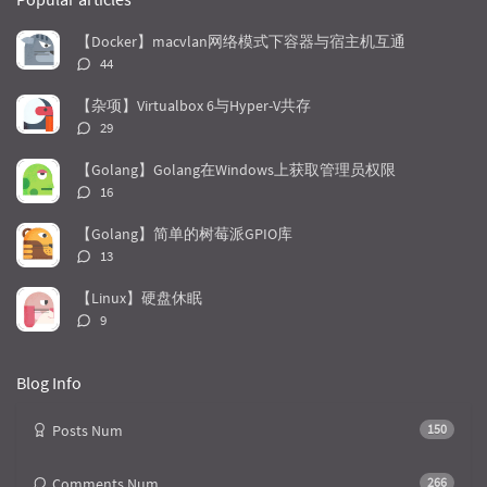
p
t
n
u
e
d
【Docker】macvlan网络模式下容器与宿主机互通
l
s
o
评
44
a
t
m
论
r
c
a
数：
【杂项】Virtualbox 6与Hyper-V共存
a
o
r
评
29
r
m
t
论
t
m
i
数：
【Golang】Golang在Windows上获取管理员权限
i
e
c
评
16
c
n
l
论
l
数：
t
e
【Golang】简单的树莓派GPIO库
e
s
s
评
13
s
论
数：
【Linux】硬盘休眠
评
9
论
数：
Blog Info
Posts Num
150
Comments Num
266