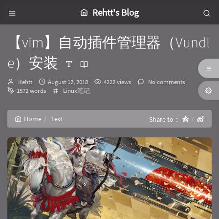
Rehtt's Blog
【vim】自动插件管理器（Vundl
e）安装
Author：
发
Rehtt
August 12, 2018
4222 views
No comments
布
Categories：
1572 words
Linux笔记
时
间：
Home
Text
Share to：