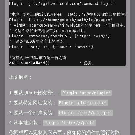
Plugin 'git://git.wincent.com/command-t.git'

"本地计算机上的Git仓库路径　（例如，当你在开发你自己的插件时）

Plugin 'file:///home/gmarik/path/to/plugin'

" vim脚本sparkup存放在这个名叫vim的仓库下的一个子目录中。

" 将这个路径正确地设置为runtimepath。

Plugin 'rstacruz/sparkup', {'rtp': 'vim/'}

"　避免与L9发生名字上的冲突

Plugin 'user/L9', {'name': 'newL9'}

"所有的插件都应该在这一行之前。

上文解释：
要从github安装插件：
Plugin 'user/plugin'
要从特定网址安装：
Plugin 'plugin_name'
要从一个git库安装：
Plugin 'git://url.git'
从本地安装：
Plugin 'file:///path'
你同样可以定制其它东西，例如你的插件的运行时路