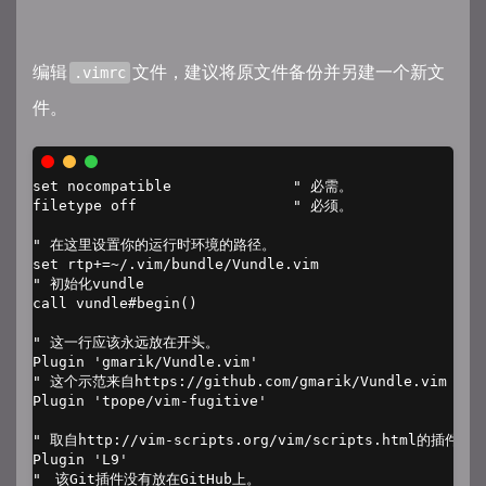
编辑
文件，建议将原文件备份并另建一个新文
.vimrc
件。
set nocompatible              " 必需。 

filetype off                  " 必须。

" 在这里设置你的运行时环境的路径。

set rtp+=~/.vim/bundle/Vundle.vim

" 初始化vundle

call vundle#begin()

" 这一行应该永远放在开头。

Plugin 'gmarik/Vundle.vim'

" 这个示范来自https://github.com/gmarik/Vundle.vim READ
Plugin 'tpope/vim-fugitive'

" 取自http://vim-scripts.org/vim/scripts.html的插件

Plugin 'L9'

"　该Git插件没有放在GitHub上。
