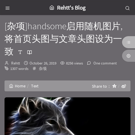
Rehtt's Blog
[杂项]handsome启用随机图片,
将首页头图与文章头图设为一
致
Author：
发
Rehtt
October 26, 2019
8256 views
One comment
布
Categories：
1307 words
杂项
时
间：
Home
Text
Share to：