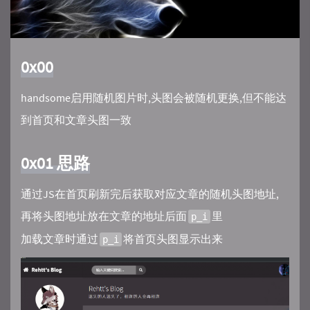
0x00
handsome启用随机图片时,头图会被随机更换,但不能达
到首页和文章头图一致
0x01 思路
通过JS在首页刷新完后获取对应文章的随机头图地址,
再将头图地址放在文章的地址后面
里
p_i
加载文章时通过
将首页头图显示出来
p_i