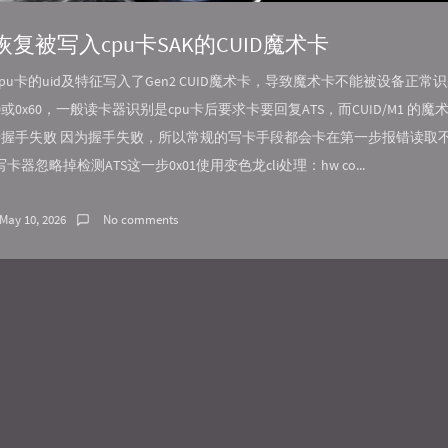
恢复被写入cpu卡SAK的CUID魔术卡
cpu卡的uid及特征写入了Gen2 CUID魔术卡，导致魔术卡不能被设备正常识别
20或0x60，一般读卡器识别是cpu卡后要求卡要回复ATS，而CUID/M1 的
读卡握手失败 因为握手失败，所以常规的写卡手段都会卡在第一步报错读取不
器忽略掉检测ATS这一步0x01使用变色龙cli处理：hw co...
May 10, 2026
No comments