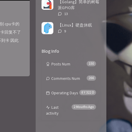
数：
【Golang】简单的树莓
派GPIO库
评
13
论
数：
 cpu卡的
【Linux】硬盘休眠
评
9
魔术卡回复不了
论
到卡 因此
数：
Blog Info
Posts Num
150
Comments Num
266
Operating Days
8 Y 322 D
Last
2 Mouths Ago
activity