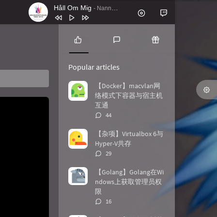
Håll Om Mig
- Nanne Grönvall
1
Håll Om Mig
Nanne Grönvall
2
Lordly (Instrumental Mix)
Feder
P
L
R
o
a
a
3
Battle Royale feat. Panther (VIP Mix)
Popular articles
p
t
n
Apashe
4
El Pueblo Unido Jamás Será
u
e
d
【Docker】macvlan网
l
s
o
络模式下容器与宿主机
Vencido (En Vivo)
Quilapayún
5
Antik
Nachtblut
a
t
m
互通
r
c
a
6
Gimme! Gimme Gimme
Beseech
评
44
a
o
r
论
7
Ticking
TIN
r
m
t
数：
【杂项】Virtualbox 6与
t
m
i
Hyper-V共存
8
John Wick Mode
Le Castle Vania
i
e
c
评
29
c
n
l
论
9
Shots Fired
Le Castle Vania
l
t
e
数：
【Golang】Golang在Wi
10
stranger_think
C418
e
s
s
ndows上获取管理员权
s
限
评
16
论