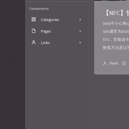
Components
【NFC】
Categories
0x00不小心将
Pages
3
SAK通常为0x
ATS，导致
笔记
关于
Links
恢复方法是让写卡
代码
文章归档
FuzzyPaws
Rehtt
树洞
喵小杰
6
GitHub
Nick的琐碎日常
画廊
Zielorem's dragon nest
寒冰是喵喵