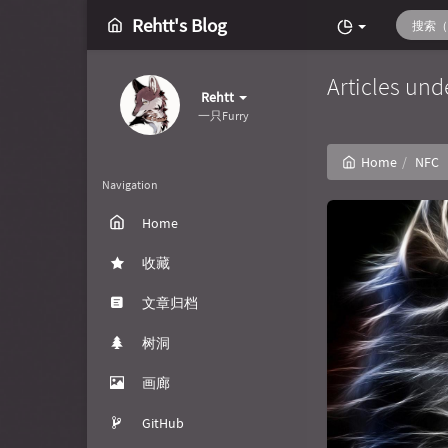
Rehtt's Blog
Articles und
Rehtt
一只Furry
Home
NFC
Navigation
Home
收藏
文章归档
树洞
画廊
GitHub