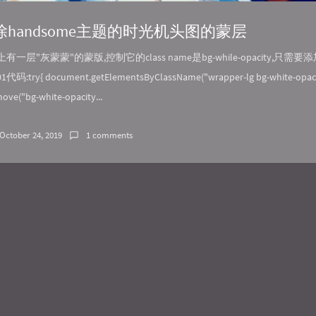
除handsome主题的时光机头图的蒙层
上有一层"灰蒙蒙"的蒙版,控制它的class name是bg-while-opacity,只需要
:try{ document.getElementsByClassName("wrapper-lg bg-white-opaci
emove("bg-white-opacity...
October 24, 2019
1 comments