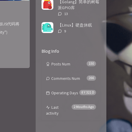
数：
【Golang】简单的树莓
派GPIO库
评
13
论
数：
添加JS代码将
【Linux】硬盘休眠
评
9
ty")
论
数：
Blog Info
Posts Num
150
Comments Num
266
Operating Days
8 Y 321 D
Last
2 Mouths Ago
activity