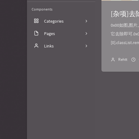
Components
[杂项]去
Categories
0x00如图,图片
Pages
3
它去除即可.0x01代码
[0].classList.r
笔记
关于
Links
代码
文章归档
FuzzyPaws
Rehtt
树洞
喵小杰
6
GitHub
Nick的琐碎日常
画廊
Zielorem's dragon nest
寒冰是喵喵