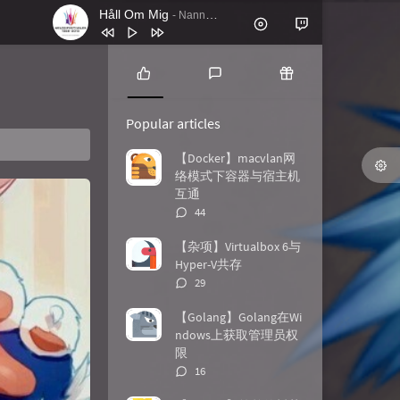
Håll Om Mig
- Nanne Grönvall
1
Håll Om Mig
Nanne Grönvall
2
Lordly (Instrumental Mix)
Feder
P
L
R
o
a
a
3
Battle Royale feat. Panther (VIP Mix)
Popular articles
p
t
n
Apashe
4
El Pueblo Unido Jamás Será
u
e
d
【Docker】macvlan网
l
s
o
络模式下容器与宿主机
Vencido (En Vivo)
Quilapayún
5
Antik
Nachtblut
a
t
m
互通
r
c
a
6
Gimme! Gimme Gimme
Beseech
评
44
a
o
r
论
7
Ticking
TIN
r
m
t
数：
【杂项】Virtualbox 6与
t
m
i
Hyper-V共存
8
John Wick Mode
Le Castle Vania
i
e
c
评
29
c
n
l
论
9
Shots Fired
Le Castle Vania
l
t
e
数：
【Golang】Golang在Wi
10
stranger_think
C418
e
s
s
ndows上获取管理员权
s
限
评
16
论