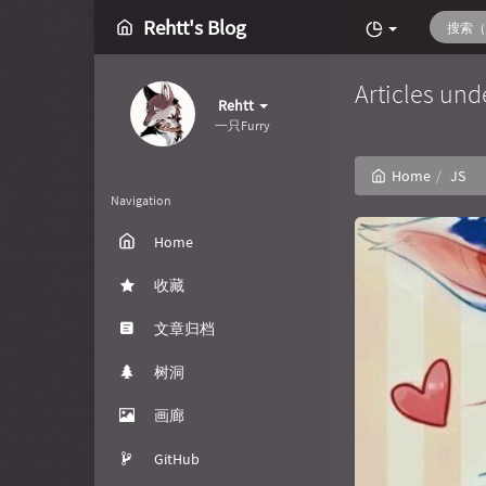
Rehtt's Blog
Articles und
Rehtt
一只Furry
Home
JS
Navigation
Home
收藏
文章归档
树洞
画廊
GitHub