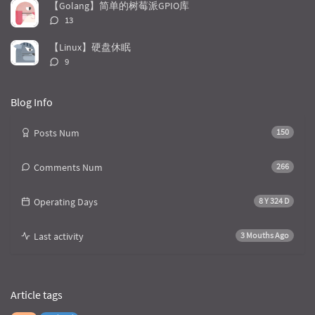
l
数：
t
e
【Golang】简单的树莓派GPIO库
e
s
s
评
13
s
论
数：
【Linux】硬盘休眠
评
9
论
数：
Blog Info
Posts Num
150
Comments Num
266
Operating Days
8 Y 324 D
Last activity
3 Mouths Ago
Article tags