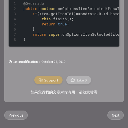
@Override
public
boolean
onOptionsItemSelected
(
MenuItem
if
(item.getItemId()==android.R.id.home){

this
.finish();

return
true
;

    }

return
super
.onOptionsItemSelected(item);

Last modification：October 24, 2019
Support
Like
0
如果觉得我的文章对你有用，请随意赞赏
Previous
Next