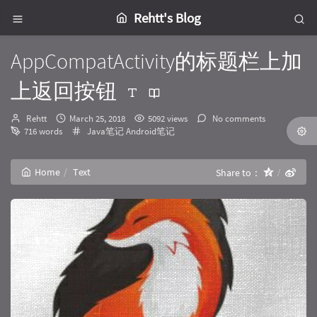
Rehtt's Blog
AppCompatActivity的标题栏上加
上返回按钮
Author：
发
Rehtt
March 25, 2018
5092 views
No comments
布
Categories：
716 words
Java笔记
Android笔记
时
间：
Home
Text
Share to：