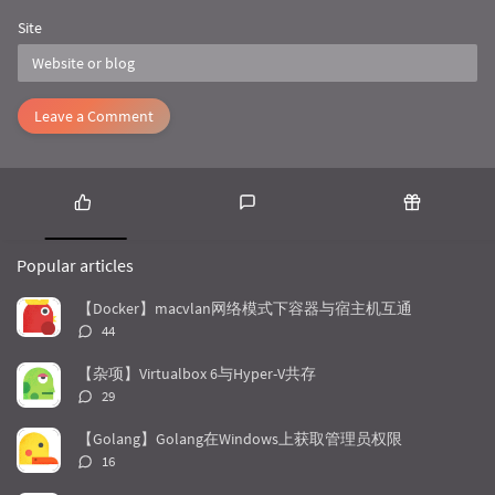
Site
Leave a Comment
P
L
R
o
a
a
Popular articles
p
t
n
u
e
d
【Docker】macvlan网络模式下容器与宿主机互通
l
s
o
评
44
a
t
m
论
r
c
a
数：
【杂项】Virtualbox 6与Hyper-V共存
a
o
r
评
29
r
m
t
论
t
m
i
数：
【Golang】Golang在Windows上获取管理员权限
i
e
c
评
16
c
n
l
论