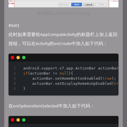
微信截图_20180325171241.png
#0x01
此时如果需要给AppCompatActivity的标题栏上加上返回
按钮，可以在Activity的onCreate中加入如下代码：
if
(actionBar != 
null
){

    actionBar.setHomeButtonEnabled(
true
);

    actionBar.setDisplayHomeAsUpEnabled(
true
);
在onOptionsItemSelected中加入如下代码：