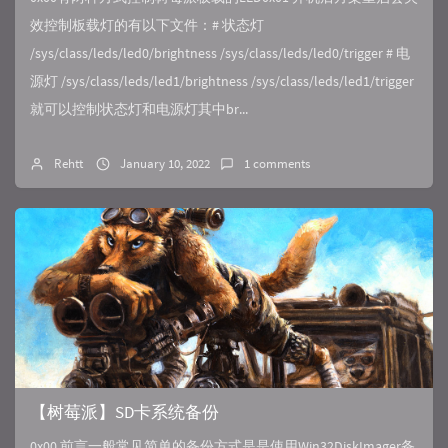
效控制板载灯的有以下文件：# 状态灯
/sys/class/leds/led0/brightness /sys/class/leds/led0/trigger # 电
源灯 /sys/class/leds/led1/brightness /sys/class/leds/led1/trigger
就可以控制状态灯和电源灯其中br...
Rehtt
January 10, 2022
1 comments
【树莓派】SD卡系统备份
0x00 前言一般常见简单的备份方式是是使用Win32DiskImager备