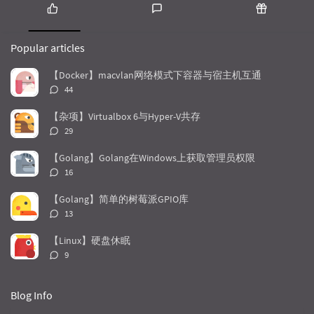
P
L
R
o
a
a
Popular articles
p
t
n
u
e
d
【Docker】macvlan网络模式下容器与宿主机互通
l
s
o
评
44
a
t
m
论
r
c
a
数：
【杂项】Virtualbox 6与Hyper-V共存
a
o
r
评
29
r
m
t
论
t
m
i
数：
【Golang】Golang在Windows上获取管理员权限
i
e
c
评
16
c
n
l
论
l
数：
t
e
【Golang】简单的树莓派GPIO库
e
s
s
评
13
s
论
数：
【Linux】硬盘休眠
评
9
论
数：
Blog Info