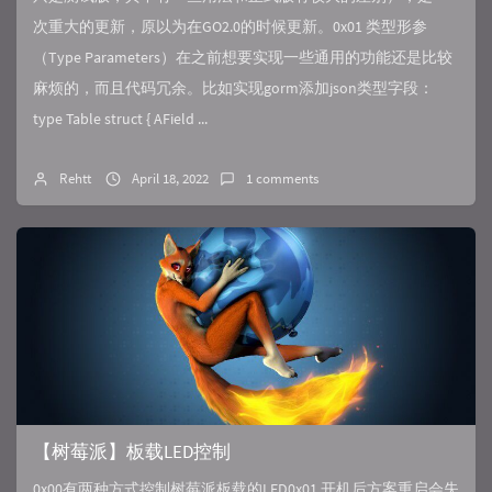
次重大的更新，原以为在GO2.0的时候更新。0x01 类型形参
（Type Parameters）在之前想要实现一些通用的功能还是比较
麻烦的，而且代码冗余。比如实现gorm添加json类型字段：
type Table struct { AField ...
Rehtt
April 18, 2022
1 comments
【树莓派】板载LED控制
0x00有两种方式控制树莓派板载的LED0x01 开机后方案重启会失