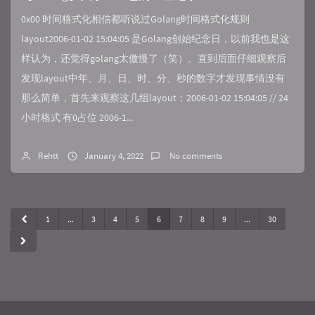
0x00 时间格式化相信都听说过Golang时间格式化规则
layout2006-01-02 15:04:05 是Golang创始纪念日，以前我也是这
样认为，还觉得golang太傲慢了（笑）。直到后面仔细观察后
发现layout中年、月、日、时、分、秒的数字才发现事情没有
那么简单，首先来观察这几组layout：2006-01-02 15:04:05 // 24
小时格式 有0占位 2006-1...
Rehtt
January 4, 2022
No comments
1
...
3
4
5
6
7
8
9
...
30