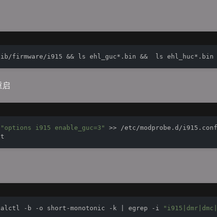
重启
"options i915 enable_guc=3"
 >> /etc/modprobe.d/i915.conf
nalctl -b -o short-monotonic -k | egrep -i 
"i915|dmr|dmc