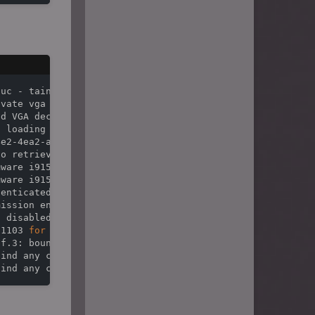
uc - tainting kernel

vate vga console

d VGA decodes: olddecodes=io+mem,decodes=io+mem:owns=io+
 loading DMC firmware i915/icl_dmc_ver1_09.bin (v1.9)

e2-4ea2-a552-d1c54b627f04: bound 0000:00:02.0 (ops i915_
o retrieve link info, disabling eDP

ware i915/ehl_guc_70.1.1.bin version 70.1

ware i915/ehl_huc_9.0.0.bin version 9.0

enticated

ission enabled

 disabled

01103 
for
 0000:00:02.0 on minor 0

f.3: bound 0000:00:02.0 (ops i915_audio_component_bind_o
ind any crtc or sizes
