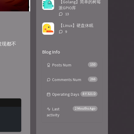
数：
【Golang】简单的树莓
派GPIO库
评
13
论
数：
【Linux】硬盘休眠
评
9
论
数：
发现都不
Blog Info
Posts Num
150
Comments Num
266
Operating Days
8 Y 321 D
Last
2 Mouths Ago
activity