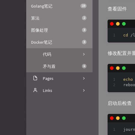
Golang笔记
19
查看固件
算法
2
图像处理
3
cd
Docker笔记
3
修改配置并
代码
矛与盾
6
Pages
echo
关于
Links
文章归档
FuzzyPaws
启动后检查
树洞
喵小杰
GitHub
Nick的琐碎日常
jour