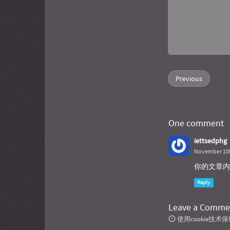
Previous
One comment
iettsedphg
November 10t
你的文章内
Reply
Leave a Comme
使用cookie