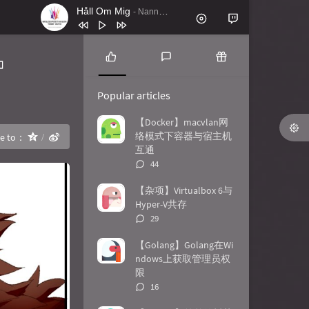
Håll Om Mig
- Nanne Grönvall
1
Håll Om Mig
Nanne Grönvall
2
Lordly (Instrumental Mix)
Feder
P
L
R
o
a
a
：
3
Battle Royale feat. Panther (VIP Mix)
Popular articles
p
t
n
Apashe
4
El Pueblo Unido Jamás Será
u
e
d
【Docker】macvlan网
l
s
o
络模式下容器与宿主机
re to：
Vencido (En Vivo)
Quilapayún
5
Antik
Nachtblut
a
t
m
互通
r
c
a
6
Gimme! Gimme Gimme
Beseech
评
44
a
o
r
论
7
Ticking
TIN
r
m
t
数：
【杂项】Virtualbox 6与
t
m
i
Hyper-V共存
8
John Wick Mode
Le Castle Vania
i
e
c
评
29
c
n
l
论
9
Shots Fired
Le Castle Vania
l
t
e
数：
【Golang】Golang在Wi
10
stranger_think
C418
e
s
s
ndows上获取管理员权
s
限
评
16
论