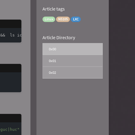
Article tags
Linux
N5105
LXC
Article Directory
0x00
0x01
0x02


|guc|huc"