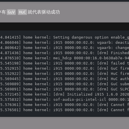
中有
就代表驱动成功
GuV
HuC
 4.841415] home kernel: Setting dangerous option enable_g
 4.866046] home kernel: i915 0000:00:02.0: vgaarb: deacti
 4.869642] home kernel: i915 0000:00:02.0: vgaarb: change
 4.871436] home kernel: i915 0000:00:02.0: [drm] Finished
 4.876510] home kernel: mei_hdcp 0000:00:16.0-b638ab7e-94
 5.545198] home kernel: i915 0000:00:02.0: [drm] failed t
 5.552915] home kernel: i915 0000:00:02.0: [drm] GuC firm
 5.552922] home kernel: i915 0000:00:02.0: [drm] HuC firm
 5.569445] home kernel: i915 0000:00:02.0: [drm] HuC auth
 5.569889] home kernel: i915 0000:00:02.0: [drm] GuC subm
 5.569891] home kernel: i915 0000:00:02.0: [drm] GuC SLPC
 5.572145] home kernel: [drm] Initialized i915 1.6.0 202
 5.575832] home kernel: sof-audio-pci-intel-icl 0000:00:1
 5.576361] home kernel: i915 0000:00:02.0: [drm] Cannot f