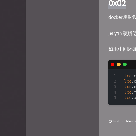
0x02
docker映射
jellyfin 硬
如果中间还
lxc
.
lxc
.
lxc
.
lxc
lxc
Last modificat