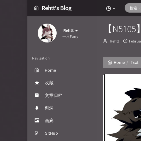
Rehtt's Blog
【N5105】
Rehtt
一只Furry
Author：
发
Rehtt
Februa
布
时
间：
Navigation
Home
Text
Home
收藏
文章归档
树洞
画廊
GitHub