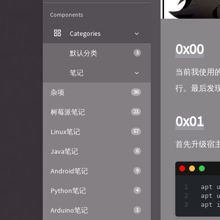
Components
Categories
0x00
默认分类
3
当前我使用的
笔记
行。最后发
杂项
36
树莓派笔记
21
0x01
Linux笔记
57
首先升级宿
Java笔记
6
Android笔记
9
apt u
Python笔记
4
apt u
Arduino笔记
1