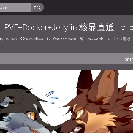
PVE+Docker+Jellyfin 核显直通
Categories
ry 19, 2023
8549 views
One comment
2296 words
Linux笔记
Sha