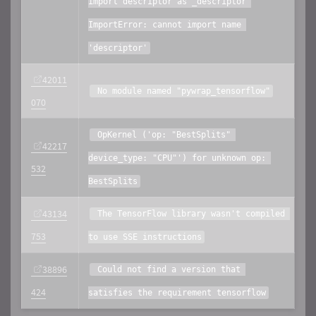
import descriptor as _descriptor 
ImportError: cannot import name 
'descriptor'
42011
 No module named "pywrap_tensorflow"
070
 OpKernel ('op: "BestSplits" 
42217
device_type: "CPU"') for unknown op: 
532
BestSplits
43134
 The TensorFlow library wasn't compiled 
753
to use SSE instructions
38896
 Could not find a version that 
424
satisfies the requirement tensorflow