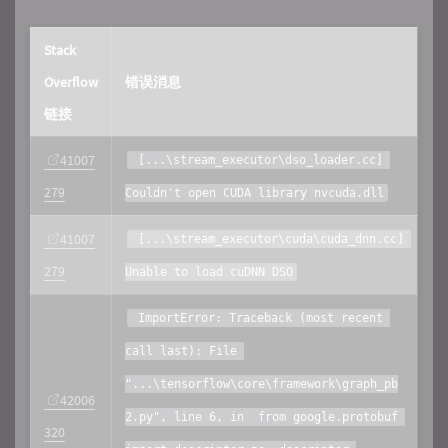
Stack
Overflow
错误消息
链接
41007
 [...\stream_executor\dso_loader.cc] 
279
Couldn't open CUDA library nvcuda.dll
41007
 [...\stream_executor\cuda\cuda_dnn.cc] 
279
Unable to load cuDNN DSO
 ImportError: Traceback (most recent 
call last): File 
"...\tensorflow\core\framework\graph_pb
42006
2.py", line 6, in  from google.protobuf 
320