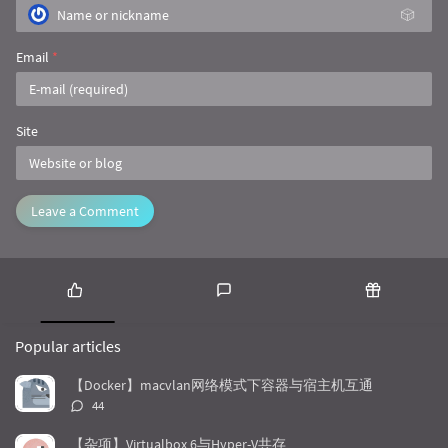
🎲
Email
*
Site
Leave a Comment
P
L
R
o
a
a
Popular articles
p
t
n
u
e
d
【Docker】macvlan网络模式下容器与宿主机互通
l
s
o
评
44
a
t
m
论
r
c
a
数：
【杂项】Virtualbox 6与Hyper-V共存