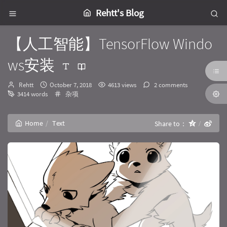
Rehtt's Blog
【人工智能】TensorFlow Windo
ws安装
Author：
发
Rehtt
October 7, 2018
4613 views
2 comments
布
Categories：
3414 words
杂项
时
间：
Home
Text
Share to：