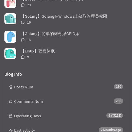
a
o
r
评
29
r
m
t
论
t
m
i
数：
【Golang】Golang在Windows上获取管理员权限
i
e
c
评
16
c
n
l
论
l
数：
t
e
【Golang】简单的树莓派GPIO库
e
s
s
评
13
s
论
数：
【Linux】硬盘休眠
评
9
论
数：
Blog Info
Posts Num
150
Comments Num
266
Operating Days
8 Y 321 D
Last activity
2 Mouths Ago