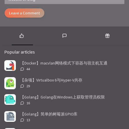
Leave a Comment
P
L
R
o
a
a
Popular articles
p
t
n
u
e
d
【Docker】macvlan网络模式下容器与宿主机互通
l
s
o
评
44
a
t
m
论
r
c
a
数：
【杂项】Virtualbox 6与Hyper-V共存
a
o
r
评
29
r
m
t
论
t
m
i
数：
【Golang】Golang在Windows上获取管理员权限
i
e
c
评
16
c
n
l
论
l
数：
t
e
【Golang】简单的树莓派GPIO库
e
s
s
评
13
s
论