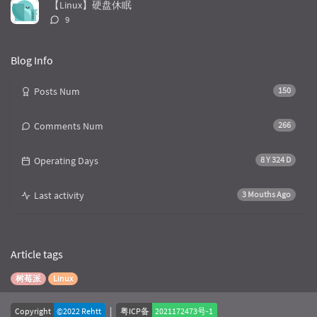
数：
【Linux】硬盘休眠
评
9
论
数：
Blog Info
Posts Num
150
Comments Num
266
Operating Days
8 Y 324 D
Last activity
3 Mouths Ago
Article tags
树莓派
Linux
|
Copyright
©2022 Rehtt
粤ICP备
2021172473号-1