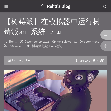
Rehtt's Blog
【树莓派】在模拟器中运行树
莓派arm系统
Author：
发
Rehtt
December 29, 2018
4944 views
One comment
布
Categories：
1002 words
树莓派笔记
Linux笔记
时
间：
Home
Text
Share to：