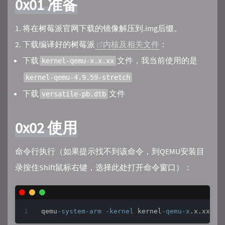
0x01 准备
将在树莓派官网下载的镜像解压到.img后缀。
下载编译好的树莓派
内核及相关文件
：
下载
文件，我当前使用的是
kernel-qemu-x.x.xx
kernel-qemu-4.9.59-stretch
下载
文件
versatile-pb.dtb
0x02 使用
命令行执行（如果提示找不到该命令，到QEMU安装目
录按住Shift鼠标右键，选择此处打开命令窗口）：
qemu
-system
-arm
-kernel
 kernel
-qemu
-x
.x.xx文