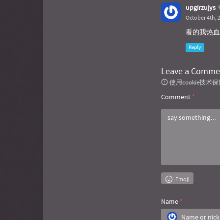
upgirzujys
October 4th, 
看的我热血
Reply
Leave a Comme
使用cookie
Comment
*
Emoji
Name
*