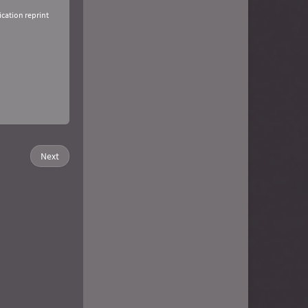
ication reprint
Next