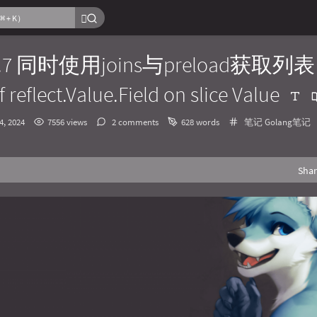
5.7 同时使用joins与preload获取列表 
of reflect.Value.Field on slice Value
Categories：
4, 2024
7556 views
2 comments
628 words
笔记
Golang笔记
Sha