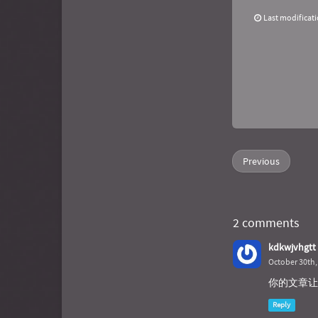
Last modificat
Previous
2 comments
kdkwjvhgtt
October 30th,
你的文章让
Reply