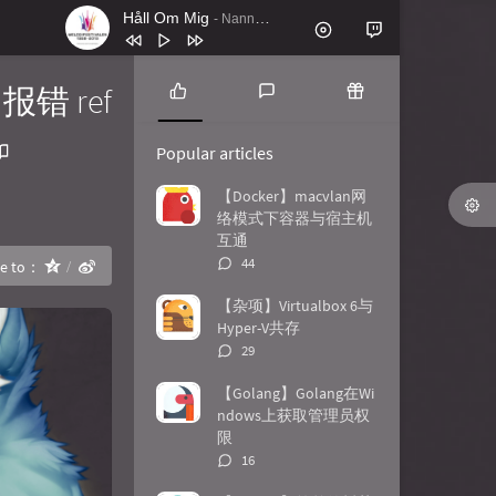
Håll Om Mig
- Nanne Grönvall
1
Håll Om Mig
Nanne Grönvall
报错 ref
2
Lordly (Instrumental Mix)
Feder
P
L
R
o
a
a
3
Battle Royale feat. Panther (VIP Mix)
Popular articles
p
t
n
Apashe
4
El Pueblo Unido Jamás Será
u
e
d
【Docker】macvlan网
l
s
o
络模式下容器与宿主机
Vencido (En Vivo)
Quilapayún
5
Antik
Nachtblut
a
t
m
互通
r
c
a
6
Gimme! Gimme Gimme
Beseech
评
44
re to：
a
o
r
论
7
Ticking
TIN
r
m
t
数：
【杂项】Virtualbox 6与
t
m
i
Hyper-V共存
8
John Wick Mode
Le Castle Vania
i
e
c
评
29
c
n
l
论
9
Shots Fired
Le Castle Vania
l
t
e
数：
【Golang】Golang在Wi
10
stranger_think
C418
e
s
s
ndows上获取管理员权
s
限
评
16
论