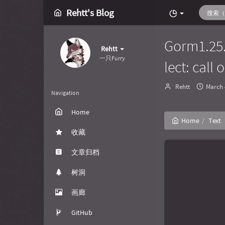
Rehtt's Blog
Gorm1.2
Rehtt
一只Furry
lect: call 
Author：
发
Rehtt
March 
Navigation
布
时
Home
间：
Home
Text
收藏
文章归档
树洞
画廊
GitHub