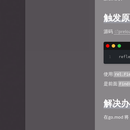
画廊
Zielorem's dragon nest
触发原
寒冰是喵喵
源码
prelo
使用
rel.Fi
是前面
Find
解决办法
在go.mod 将