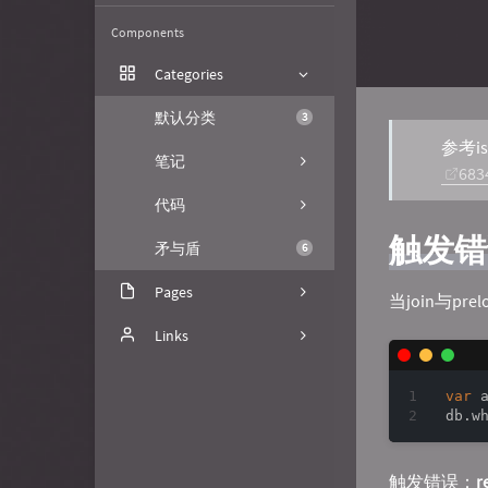
Components
Categories
默认分类
3
参考is
笔记
683
代码
触发错
矛与盾
6
Pages
当join与p
关于
Links
文章归档
FuzzyPaws
var
 a
db.w
树洞
喵小杰
GitHub
Nick的琐碎日常
触发错误：
r