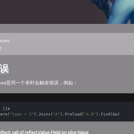
sues:
4
误
reload是同一个表时会触发错误，例如：
 []A

here(
"type = 2"
).Joins(
"A"
).Preload(
"A.B"
eflect: call of reflect.Value.Field on slice Value