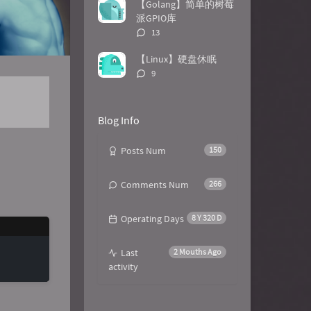
数：
【Golang】简单的树莓
派GPIO库
评
13
论
数：
【Linux】硬盘休眠
评
9
论
数：
Blog Info
Posts Num
150
Comments Num
266
Operating Days
8 Y 320 D
Last
2 Mouths Ago
activity