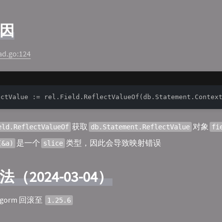
因
ad.go:124
获取
对象
eld.ReflectValueOf
db.Statement.ReflectValue
fi
是一个
类型，因此会导致映射错误
(&a)
slice
（2024-03-04）
 gorm 回滚至
1.25.6