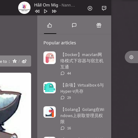
Håll Om Mig
- Nanne Grönvall
1
Håll Om Mig
Nanne Grönvall
2
Lordly (Instrumental Mix)
Feder
P
L
R
o
a
a
3
Battle Royale feat. Panther (VIP Mix)
Popular articles
p
t
n
Apashe
4
El Pueblo Unido Jamás Será
u
e
d
【Docker】macvlan网
l
s
o
络模式下容器与宿主机
re to：
Vencido (En Vivo)
Quilapayún
5
Antik
Nachtblut
a
t
m
互通
r
c
a
6
Gimme! Gimme Gimme
Beseech
评
44
a
o
r
论
7
Ticking
TIN
r
m
t
数：
【杂项】Virtualbox 6与
t
m
i
Hyper-V共存
8
John Wick Mode
Le Castle Vania
i
e
c
评
29
c
n
l
论
9
Shots Fired
Le Castle Vania
l
t
e
数：
【Golang】Golang在Wi
10
stranger_think
C418
e
s
s
ndows上获取管理员权
s
限
评
16
论