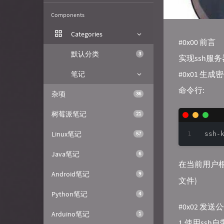
Components
Categories
#0x00 前言
默认分类
3
实现ssh服
#0x01 生成
笔记
命令行:
杂项
36
树莓派笔记
21
Linux笔记
57
ssh-
Java笔记
6
在当前用户
Android笔记
9
文件)
Python笔记
4
#0x02 发
Arduino笔记
1
1.使用ssh