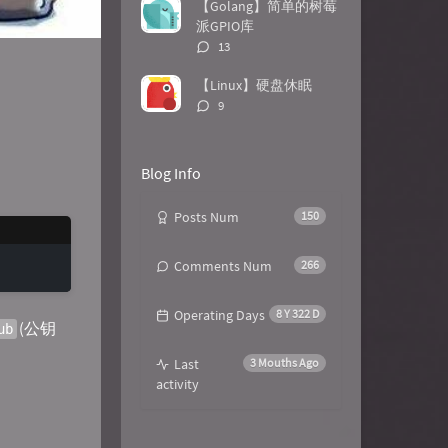
数：
【Golang】简单的树莓
派GPIO库
评
13
论
数：
【Linux】硬盘休眠
评
9
论
数：
Blog Info
Posts Num
150
Comments Num
266
Operating Days
8 Y 322 D
(公钥
ub
Last
3 Mouths Ago
activity