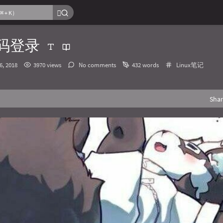
密码登录
Categories：
6, 2018
3970 views
No comments
432 words
Linux笔记
Sha