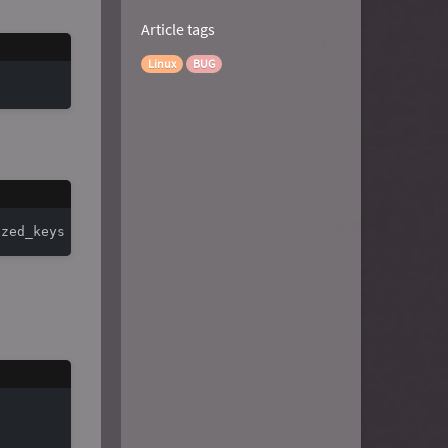
Article tags
Linux
BUG