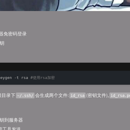
务器免密码登录
密钥
keygen -t rsa 
#使用rsa加密
根目录下
会生成两个文件:
(密钥文件),
~/.ssh/
id_rsa
id_rsa.p
送公钥到服务器
自带工具发送