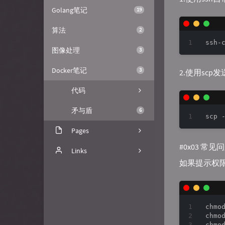
Golang笔记
19
算法
2
图像处理
3
Docker笔记
3
2.使用scp发
代码
矛与盾
6
Pages
#0x03 常见
关于
Links
如果提示权
文章归档
FuzzyPaws
树洞
喵小杰
chmo
GitHub
Nick的琐碎日常
chmo
chmo