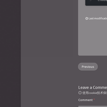
画廊
Zielorem's dragon nest
寒冰是喵喵
Last modificat
Previous
Leave a Comme
使用cookie
Comment
*