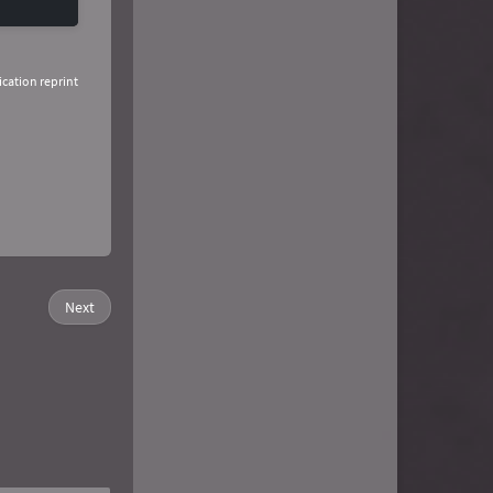
ication reprint
Next