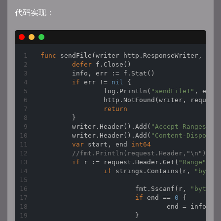
代码实现：
func
sendFile
(writer http.ResponseWriter, req
defer
 f.Close()

	info, err := f.Stat()

if
 err != 
nil
 {

		log.Println(
"sendFile1"
, err.E
		http.NotFound(writer, request)

return
	}

	writer.Header().Add(
"Accept-Ranges"
, 
	writer.Header().Add(
"Content-Disposit
var
 start, end 
int64
//fmt.Println(request.Header,"\n")
if
 r := request.Header.Get(
"Range"
); 
if
 strings.Contains(r, 
"bytes
			fmt.Sscanf(r, 
"bytes=
if
 end == 
0
 {

				end = info.S
			}
