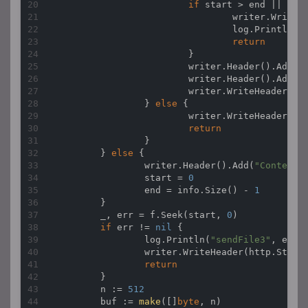
if
 start > end || sta
				writer.WriteHeader(http.StatusRequestedRangeNotSatisfiable)

				log.Println(
"
return
			}

			writer.Header().Add(
"
			writer.Header().Add(
"
			writer.WriteHeader(http.StatusPartialContent)

		} 
else
 {

			writer.WriteHeader(http.StatusBadRequest)

return
		}

	} 
else
 {

		writer.Header().Add(
"Content-
		start = 
0
		end = info.Size() - 
1
	}

	_, err = f.Seek(start, 
0
)

if
 err != 
nil
 {

		log.Println(
"sendFile3"
, err.E
		writer.WriteHeader(http.StatusInternalServerError)

return
	}

	n := 
512
	buf := 
make
([]
byte
, n)
