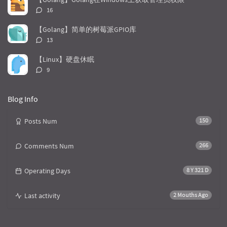
i
e
c
评
16
c
n
l
论
l
数：
t
e
【Golang】简单的树莓派GPIO库
e
s
s
评
13
s
论
数：
【Linux】硬盘休眠
评
9
论
数：
Blog Info
Posts Num
150
Comments Num
266
Operating Days
8 Y 321 D
Last activity
2 Mouths Ago