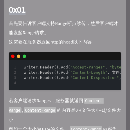
0x01
首先要告诉客户端支持Range断点续传，然后客户端才
能发起Range请求。
这需要在服务器返回http的head以下内容：
writer.Header().Add(
"Accept-ranges"
, 
"bytes"
)
writer.Header().Add(
"Content-Length"
, 文件大小) 
writer.Header().Add(
"Content-Disposition"
, 
"a
若客户端请求Ranges，服务器就返回
Content-
,
的内容是0~(文件大小-1)/文件大
Range
Content-Range
小
例如一个大小为1024的文件，
内容为
Content-Range