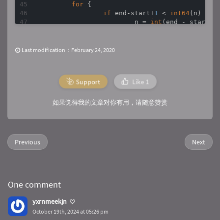
for
 {

if
 end-start+
1
 < 
int64
(n) {

			n = 
int
(end - start +
		}

		_, err := f.Read(buf[:n])

if
 err != 
nil
 {

Last modification：February 24, 2020
			log.Println(
"1:"
, err)
if
 err != io.EOF {

				log.Println(
"
Support
Like
1
			}

return
		}

如果觉得我的文章对你有用，请随意赞赏
		err = 
nil
		_, err = writer.Write(buf[:n])

if
 err != 
nil
 {

//log.Println(err, st
Previous
Next
return
		}

		start += 
int64
(n)

if
 start >= end+
1
 {

return
One comment
		}

	}

yxrnmeekjn
October 19th, 2024 at 05:26 pm