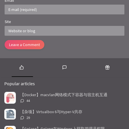
Email
*
Site
Leave a Comment
P
L
R
o
a
a
Popular articles
p
t
n
u
e
d
【Docker】macvlan网络模式下容器与宿主机互通
l
s
o
评
44
a
t
m
论
r
c
a
数：
【杂项】Virtualbox 6与Hyper-V共存
a
o
r
评
29
r
m
t
论
t
m
i
数：
【Golang】Golang在Windows上获取管理员权限