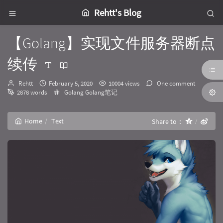
Rehtt's Blog
【Golang】实现文件服务器断点
续传
Author：
发
Rehtt
February 5, 2020
10004 views
One comment
布
Categories：
2878 words
Golang
Golang笔记
时
间：
Home
Text
Share to：